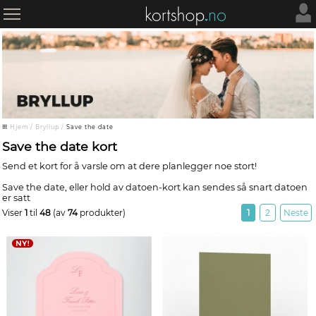
Hjem
/
Bryllup
/
Save the date
Save the date kort
Send et kort for å varsle om at dere planlegger noe stort!
Save the date, eller hold av datoen-kort kan sendes så snart datoen
er satt
Viser
1
til
48
(av
74
produkter)
1
2
Neste