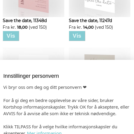
Save the date, 11348d
Save the date, 11247d
Fra kr.
18,00
(ved 150)
Fra kr.
14,00
(ved 150)
Vis
Vis
Innstillinger personvern
Vi bryr oss om deg og ditt personvern ❤
For å gi deg en bedre opplevelse av våre sider, bruker
Kortshop informasjonskapsler. Trykk OK for å akseptere, eller
AVVIS for å avvise alle som ikke er teknisk nødvendige.
Save the date, 11353d
Save the date, 11310d
Fra kr.
14,00
(ved 150)
Fra kr.
22,00
(ved 150)
Klikk TILPASS for å velge hvilke informasjonskapsler du
Vis
Vis
aksepterer.
Mer informasjon