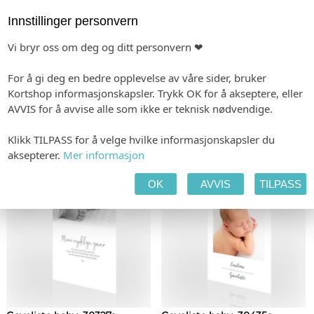
Innstillinger personvern
Vi bryr oss om deg og ditt personvern ❤
For å gi deg en bedre opplevelse av våre sider, bruker
Kortshop informasjonskapsler. Trykk OK for å akseptere, eller
Gaveliste baby, 30442a
Gaveliste baby, 30441a
AVVIS for å avvise alle som ikke er teknisk nødvendige.
Fra kr.
99,00
(ved 3)
Fra kr.
89,00
(ved 3)
Vis
Vis
Klikk TILPASS for å velge hvilke informasjonskapsler du
aksepterer.
Mer informasjon
OK
AVVIS
TILPASS