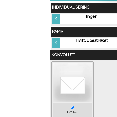
INDIVIDUALISERING
Gjestens navn i produkt og på
Ingen
konvolutt (+kr 12,00)
PAPIR
Rives Design (+kr 5,00)
Hvitt, ubestrøket
KONVOLUTT
Hvit (C6)