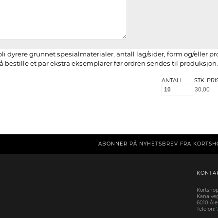
li dyrere grunnet spesialmaterialer, antall lag/sider, form og/eller p
 bestille et par ekstra eksemplarer før ordren sendes til produksjon.
ANTALL
STK. PRI
ABONNER PÅ NYHETSBREV FRA KORTSH
KONTA
Kortsho
Kanalve
6010 Ål
Telefon: