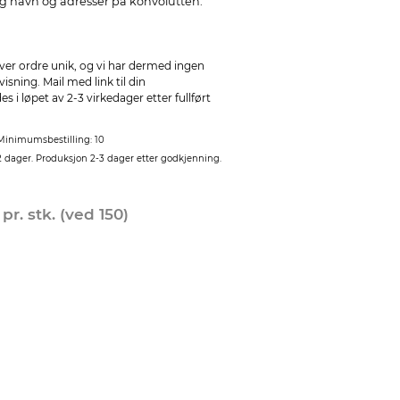
 og navn og adresser på konvolutten.
ver ordre unik, og vi har dermed ingen
sning. Mail med link til din
 i løpet av 2-3 virkedager etter fullført
Minimumsbestilling: 10
2 dager. Produksjon 2-3 dager etter godkjenning.
0
pr. stk. (ved 150)
Ønsker du konvolutter
konvoluttene