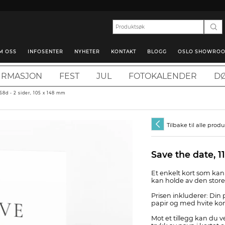
M OSS
INFOSENTER
NYHETER
KONTAKT
BLOGG
OSLO SHOWRO
IRMASJON
FEST
JUL
FOTOKALENDER
DØ
68d - 2 sider, 105 x 148 mm
Tilbake til alle prod
Save the date, 1
Et enkelt kort som kan s
kan holde av den stor
Prisen inkluderer: Din p
papir og med hvite kon
Mot et tillegg kan du 