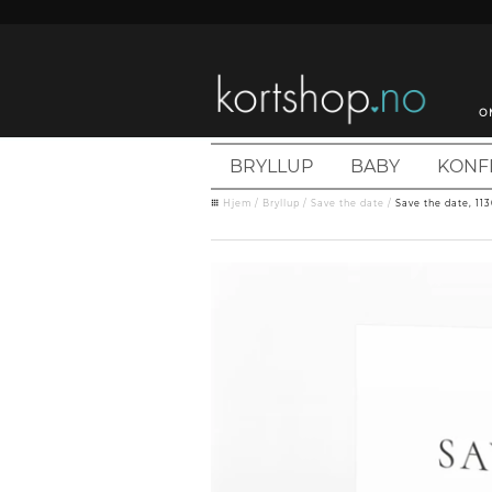
O
BRYLLUP
BABY
KONF
Hjem
/
Bryllup
/
Save the date
/
Save the date, 113