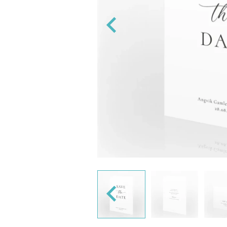
ng og 'Navn på konvolutt' designer vi
s ellers med blank konvolutt.