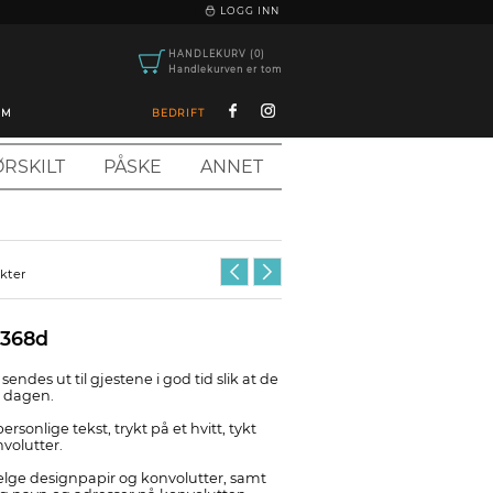
|
LOGG INN
HANDLEKURV (0)
Handlekurven er tom
OM
BEDRIFT
RSKILT
PÅSKE
ANNET
ukter
1368d
endes ut til gjestene i god tid slik at de
e dagen.
ersonlige tekst, trykt på et hvitt, tykt
volutter.
velge designpapir og konvolutter, samt