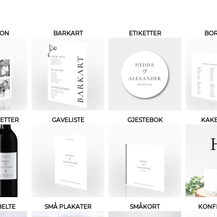
JON
BARKART
ETIKETTER
BO
KETTER
GAVELISTE
GJESTEBOK
KAK
BELTE
SMÅ PLAKATER
SMÅKORT
KONF