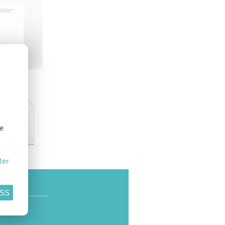
INER
se
er
SE
ASS