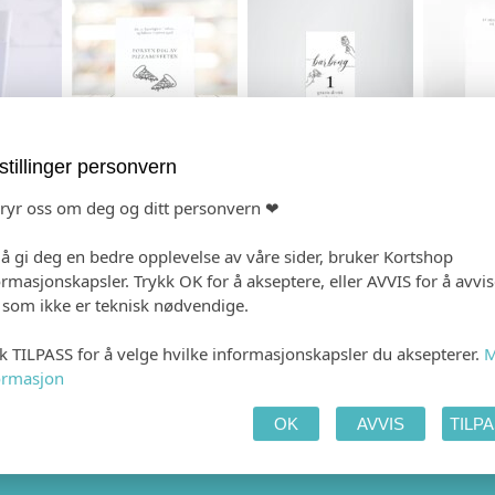
stillinger personvern
EFTE
TALEKORT
TAKKEKORT
L
bryr oss om deg og ditt personvern ❤
 å gi deg en bedre opplevelse av våre sider, bruker Kortshop
ormasjonskapsler. Trykk OK for å akseptere, eller AVVIS for å avvi
e som ikke er teknisk nødvendige.
kk TILPASS for å velge hvilke informasjonskapsler du aksepterer.
M
ormasjon
 PRODUKTET
HANDLEKURV
KAS
OK
AVVIS
TILP