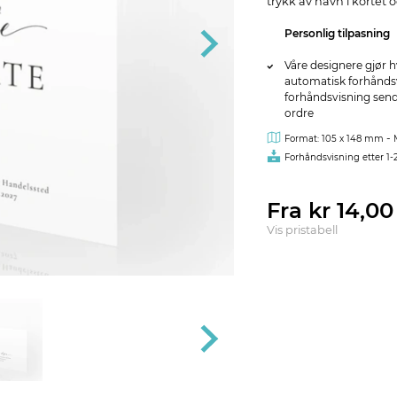
trykk av navn i kortet
Personlig tilpasning
Våre designere gjør h
automatisk forhåndsvi
forhåndsvisning sendes
ordre
-
Format: 105 x 148 mm
Forhåndsvisning etter 1-
Fra kr 14,0
Vis pristabell