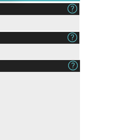
 7,00)
Gjestens navn i produkt og på
Ingen
konvolutt (+kr 12,00)
hite
Rives Design (+kr 5,00)
Hvitt, ubestr