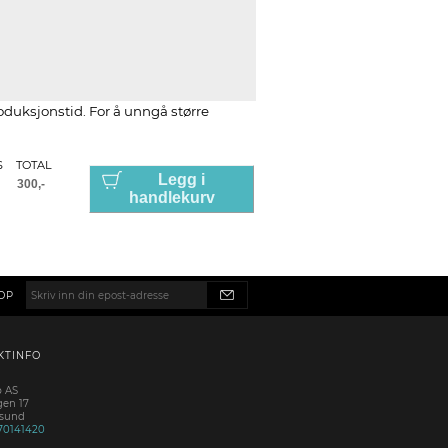
roduksjonstid. For å unngå større
S
TOTAL
Legg i
handlekurv
OP
KTINFO
p AS
gen 17
esund
70141420