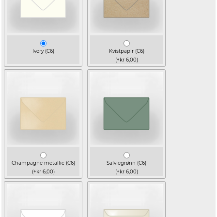
Ivory (C6)
Kvistpapir (C6)
(+kr 6,00)
Champagne metallic (C6)
Salviegrønn (C6)
(+kr 6,00)
(+kr 6,00)