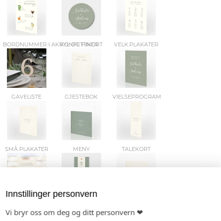
BORDNUMMER I AKRYL OG FINER
KONFETTIKORT
VELK.PLAKATER
GAVELISTE
GJESTEBOK
VIELSEPROGRAM
SMÅ PLAKATER
MENY
TALEKORT
Innstillinger personvern
TAKKEKORT
LINER
Vi bryr oss om deg og ditt personvern ❤