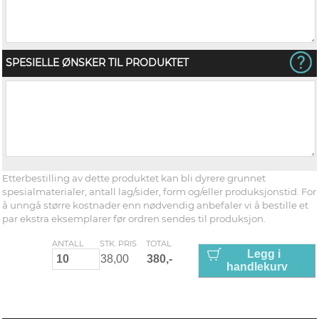
SPESIELLE ØNSKER TIL PRODUKTET
Etterbestilling av dette produktet kan bli dyrere grunnet
spesialmaterialer, antall lag/sider, form og/eller produksjonstid. For
å unngå større kostnader enn nødvendig anbefaler vi å bestille et
par ekstra eksemplarer før ordren sendes til produksjon.
ANTALL
STK. PRIS
TOTAL
Legg i
handlekurv