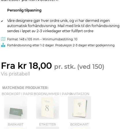
Personlig tilpasning
Våre designere gjør hver ordre unik, og vi har dermed ingen
automatisk forhåndsvisning. Mail med link til din forhåndsvisning
sendes i løpet av 2-3 virkedager etter fullført ordre
-
Format: 148 x 105 mm
Minimumsbestilling: 10
Forhåndsvisning etter 1-2 dager. Produksjon 2-3 dager etter godkjenning.
Fra kr 18,00
pr. stk. (ved 150)
Vis pristabell
MATCHENDE PRODUKTER:
BORDKORT I PAPIR
BORDNUMMER I PAPIR
INVITASJON
BARKART
ETIKETTER
BORDKART