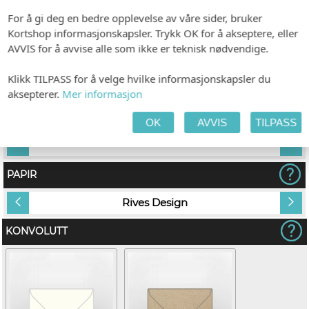
For å gi deg en bedre opplevelse av våre sider, bruker
Kortshop informasjonskapsler. Trykk OK for å akseptere, eller
AVVIS for å avvise alle som ikke er teknisk nødvendige.
TILPASS PRODUKTET
HANDLEKURV
KASSE
Klikk TILPASS for å velge hvilke informasjonskapsler du
aksepterer.
Mer informasjon
INDIVIDUALISERING
OK
AVVIS
TILPASS
tt
Ingen
PAPIR
Rives Design
KONVOLUTT