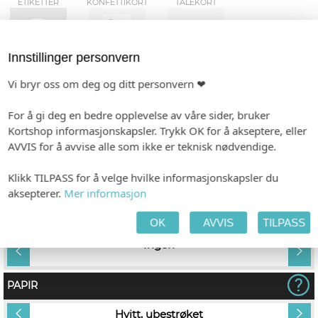
ETIKETTER
KONFETTIKORT
TALEKORT
Innstillinger personvern
GAVELISTE
Vi bryr oss om deg og ditt personvern ❤
For å gi deg en bedre opplevelse av våre sider, bruker
Kortshop informasjonskapsler. Trykk OK for å akseptere, eller
AVVIS for å avvise alle som ikke er teknisk nødvendige.
TILPASS PRODUKTET
HANDLEKURV
KASSE
Klikk TILPASS for å velge hvilke informasjonskapsler du
aksepterer.
Mer informasjon
INDIVIDUALISERING
OK
AVVIS
TILPASS
tt
Ingen
PAPIR
Hvitt, ubestrøket