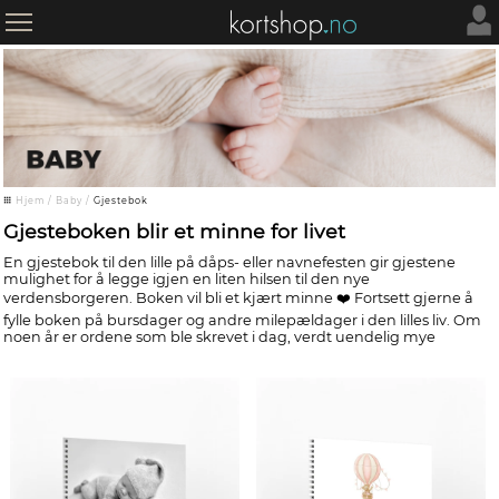
Hjem
/
Baby
/
Gjestebok
Gjesteboken blir et minne for livet
En gjestebok til den lille på dåps- eller navnefesten gir gjestene
mulighet for å legge igjen en liten hilsen til den nye
verdensborgeren. Boken vil bli et kjært minne ❤️ Fortsett gjerne å
fylle boken på bursdager og andre milepældager i den lilles liv. Om
noen år er ordene som ble skrevet i dag, verdt uendelig mye