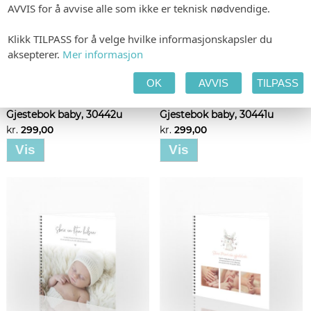
AVVIS for å avvise alle som ikke er teknisk nødvendige.
Klikk TILPASS for å velge hvilke informasjonskapsler du
aksepterer.
Mer informasjon
OK
AVVIS
TILPASS
Gjestebok baby, 30442u
Gjestebok baby, 30441u
kr.
299,00
kr.
299,00
Vis
Vis