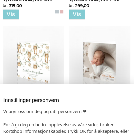
kr.
319,00
kr.
299,00
Vis
Vis
Gjestebok baby, 30445u
Gjestebok baby, 30444u
kr.
299,00
kr.
299,00
Innstillinger personvern
Vis
Vis
Vi bryr oss om deg og ditt personvern ❤
For å gi deg en bedre opplevelse av våre sider, bruker
Kortshop informasjonskapsler. Trykk OK for å akseptere, eller