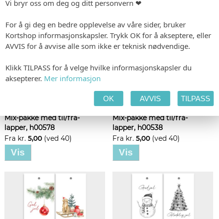
Vi bryr oss om deg og ditt personvern ❤
For å gi deg en bedre opplevelse av våre sider, bruker
Kortshop informasjonskapsler. Trykk OK for å akseptere, eller
AVVIS for å avvise alle som ikke er teknisk nødvendige.
Klikk TILPASS for å velge hvilke informasjonskapsler du
aksepterer.
Mer informasjon
OK
AVVIS
TILPASS
Mix-pakke med til/fra-
Mix-pakke med til/fra-
lapper, h00578
lapper, h00538
Fra kr.
5,00
(ved 40)
Fra kr.
5,00
(ved 40)
Vis
Vis