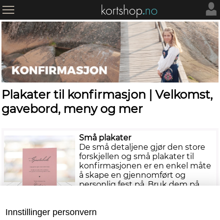
Plakater til konfirmasjon | Velkomst,
gavebord, meny og mer
Små plakater
De små detaljene gjør den store
forskjellen og små plakater til
konfirmasjonen er en enkel måte
å skape en gjennomført og
personlig fest på. Bruk dem på
gavebordet med en hyggelig
hilsen, som skilt ved gjesteboken,
Innstillinger personvern
ved candybaren eller