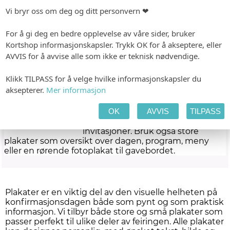
dessertbordet, eller for å gi praktisk info om meny og
Vi bryr oss om deg og ditt personvern ❤
drikke. Plakatene designes i samme stil som øvrige
trykksaker og kan tilpasses med tekst og farger etter
ønske.
For å gi deg en bedre opplevelse av våre sider, bruker
Kortshop informasjonskapsler. Trykk OK for å akseptere, eller
Store plakater
AVVIS for å avvise alle som ikke er teknisk nødvendige.
Store plakater er prikken over i\'en
på en gjennomført konfirmasjon.
Klikk TILPASS for å velge hvilke informasjonskapsler du
En velkomstplakat ønsker
aksepterer.
Mer informasjon
gjestene velkommen og setter
tonen for dagen med bilde av
OK
AVVIS
TILPASS
konfirmanten eller et stilig design
som matcher bordkort, menyer og
invitasjoner. Bruk også store
plakater som oversikt over dagen, program, meny
eller en rørende fotoplakat til gavebordet.
Plakater er en viktig del av den visuelle helheten på
konfirmasjonsdagen både som pynt og som praktisk
informasjon. Vi tilbyr både store og små plakater som
passer perfekt til ulike deler av feiringen. Alle plakater