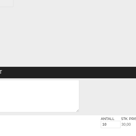
T
ANTALL
STK. PRI