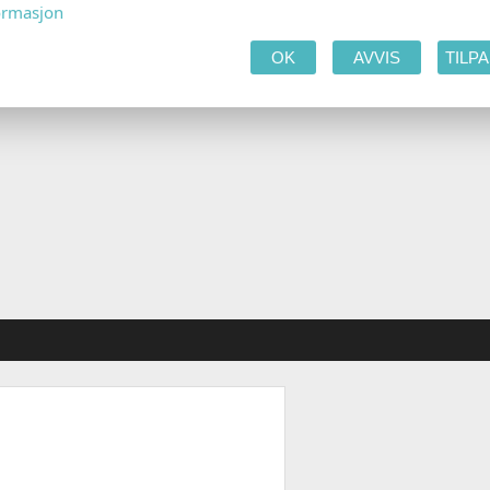
ormasjon
OK
AVVIS
TILP