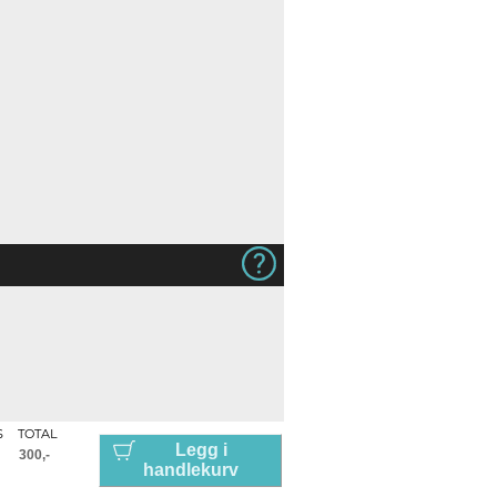
S
TOTAL
Legg i
handlekurv