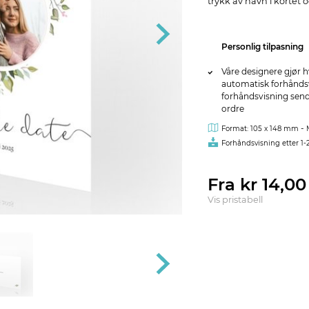
trykk av navn i kortet
Personlig tilpasning
Våre designere gjør h
automatisk forhåndsvi
forhåndsvisning sendes
ordre
-
Format: 105 x 148 mm
Forhåndsvisning etter 1-
Fra kr 14,0
Vis pristabell