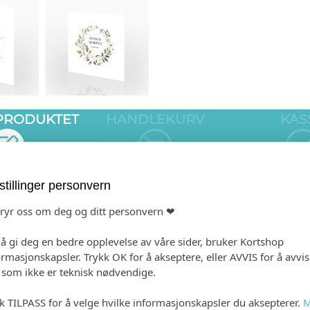
 PRODUKTET
HANDLEKURV
KAS
stillinger personvern
bryr oss om deg og ditt personvern ❤
Gjestens navn i produkt
Navn på konvolutt (+kr
 å gi deg en bedre opplevelse av våre sider, bruker Kortshop
(+kr 5,00)
ormasjonskapsler. Trykk OK for å akseptere, eller AVVIS for å avvi
e som ikke er teknisk nødvendige.
Hvitt, bestrøket
Gold Dust (+kr 5,0
kk TILPASS for å velge hvilke informasjonskapsler du aksepterer.
M