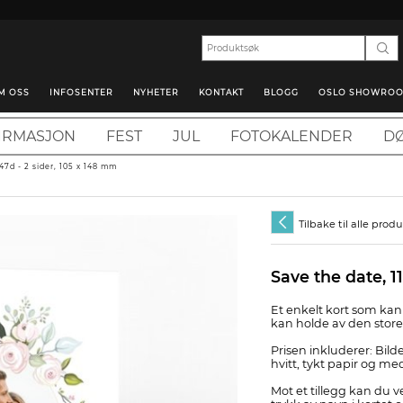
M OSS
INFOSENTER
NYHETER
KONTAKT
BLOGG
OSLO SHOWRO
IRMASJON
FEST
JUL
FOTOKALENDER
DØ
47d - 2 sider, 105 x 148 mm
Tilbake til alle prod
Save the date, 1
Et enkelt kort som kan s
kan holde av den stor
Prisen inkluderer: Bilde
hvitt, tykt papir og me
Mot et tillegg kan du 