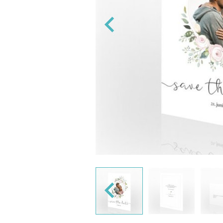
ng og 'Navn på konvolutt' designer vi
s ellers med blank konvolutt.