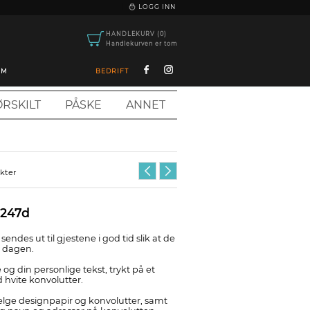
|
LOGG INN
HANDLEKURV (0)
Handlekurven er tom
OM
BEDRIFT
RSKILT
PÅSKE
ANNET
ukter
1247d
endes ut til gjestene i god tid slik at de
e dagen.
 og din personlige tekst, trykt på et
d hvite konvolutter.
velge designpapir og konvolutter, samt