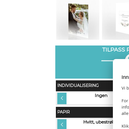
TILPASS
Inn
INDIVIDUALISERING
Vi 
Gjestens navn i produkt og på
Ingen
For
konvolutt (+kr 12,00)
inf
PAPIR
all
Rives Design (+kr 5,00)
Hvitt, ubestrøket
Kli