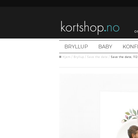
O
BRYLLUP
BABY
KONF
Hjem
/
Bryllup
/
Save the date
/
Save the date, 112