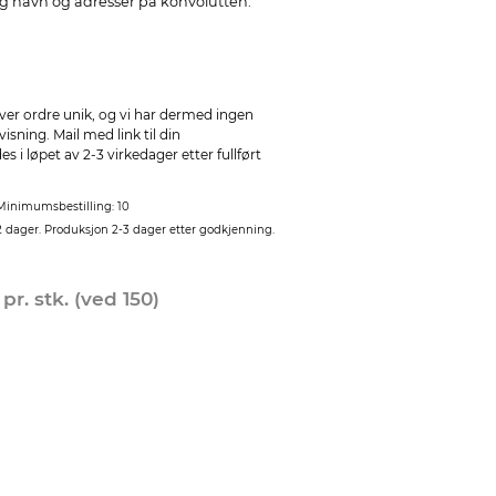
 og navn og adresser på konvolutten.
ver ordre unik, og vi har dermed ingen
sning. Mail med link til din
 i løpet av 2-3 virkedager etter fullført
Minimumsbestilling: 10
2 dager. Produksjon 2-3 dager etter godkjenning.
0
pr. stk. (ved 150)
Ønsker du konvolutter
konvoluttene