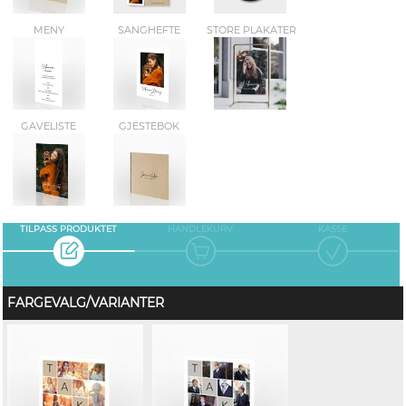
MENY
SANGHEFTE
STORE PLAKATER
GAVELISTE
GJESTEBOK
TILPASS PRODUKTET
HANDLEKURV
KASSE
FARGEVALG/VARIANTER