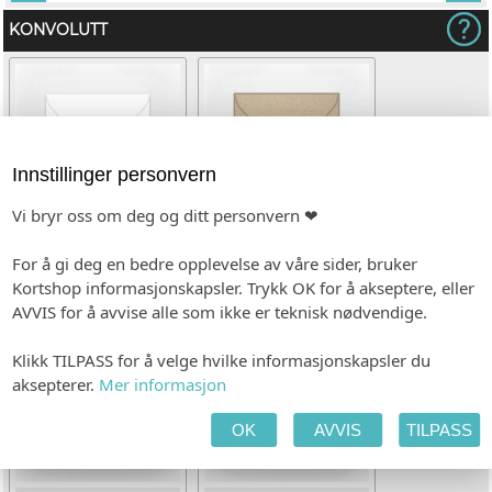
KONVOLUTT
Innstillinger personvern
Vi bryr oss om deg og ditt personvern ❤
For å gi deg en bedre opplevelse av våre sider, bruker
Hvit (kvadratisk)
Kvistpapir (kvadratisk)
Kortshop informasjonskapsler. Trykk OK for å akseptere, eller
(+kr 6,00)
AVVIS for å avvise alle som ikke er teknisk nødvendige.
Klikk TILPASS for å velge hvilke informasjonskapsler du
aksepterer.
Mer informasjon
OK
AVVIS
TILPASS