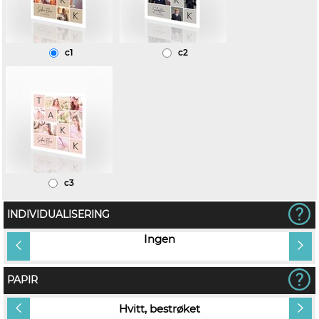
c1
c2
c3
INDIVIDUALISERING
vn på
Ingen
PAPIR
Hvitt, bestrøket