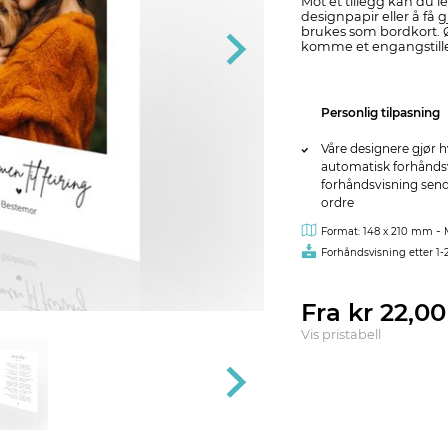
Mot et tillegg kan du leg
designpapir eller å få g
brukes som bordkort. Øn
komme et engangstillegg
Personlig tilpasning
Våre designere gjør h
automatisk forhåndsvi
forhåndsvisning sendes
ordre
-
Format: 148 x 210 mm
Forhåndsvisning etter 1-
Fra kr 22,0
Vis pristabell