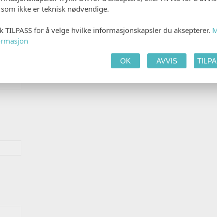
e som ikke er teknisk nødvendige.
kk TILPASS for å velge hvilke informasjonskapsler du aksepterer.
M
ormasjon
OK
AVVIS
TILP