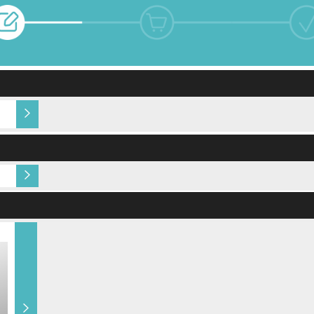
Gjestens navn i produkt
Ingen
(+kr 5,00)
Gold Dust (+kr 10,00)
Multidesign original 
6 sider (+ kr 12,50)
8 sider (+ kr 18,50)