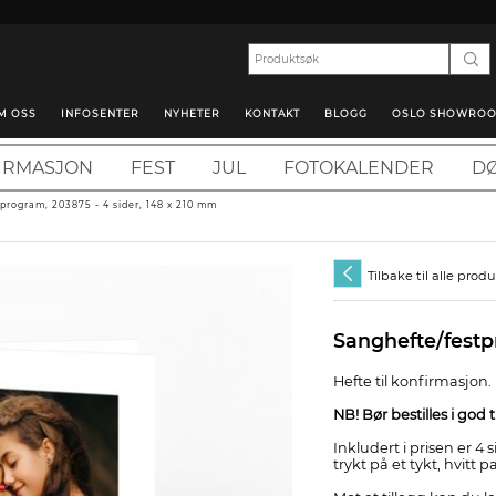
M OSS
INFOSENTER
NYHETER
KONTAKT
BLOGG
OSLO SHOWRO
IRMASJON
FEST
JUL
FOTOKALENDER
DØ
program, 203875 - 4 sider, 148 x 210 mm
Tilbake til alle prod
Sanghefte/fest
Hefte til konfirmasjon.
NB! Bør bestilles i god
Inkludert i prisen er 4 s
trykt på et tykt, hvitt pa