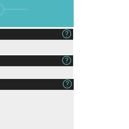
240g
12 sider (+ kr 24,50)
16 sider (+ kr 30