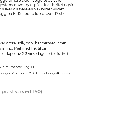
ge til flere sider, velge et av våre
jestens navn trykt på, slik at heftet også
sker du flere enn 12 bilder vil det
 på kr 15,- per bilde utover 12 stk.
ver ordre unik, og vi har dermed ingen
sning. Mail med link til din
 i løpet av 2-3 virkedager etter fullført
Minimumsbestilling: 10
2 dager. Produksjon 2-3 dager etter godkjenning.
0
pr. stk. (ved 150)