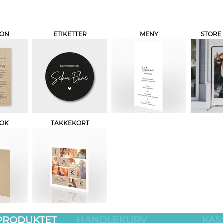
JON
ETIKETTER
MENY
STORE
BOK
TAKKEKORT
 PRODUKTET
HANDLEKURV
KAS