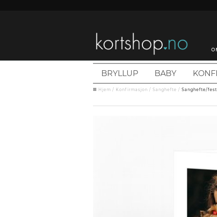
O
BRYLLUP
BABY
KONF
Hjem
/
Konfirmasjon
/
Sanghefte
/
Sanghefte/fest