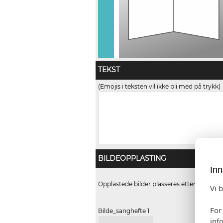
TEKST
(Emojis i teksten vil ikke bli med på trykk)
BILDEOPPLASTING
Inn
Opplastede bilder plasseres etter følgend
Vi 
For
Bilde_sanghefte 1
inf