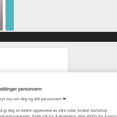
stillinger personvern
e merking:
bryr oss om deg og ditt personvern ❤
 å gi deg en bedre opplevelse av våre sider, bruker Kortshop
ormasjonskapsler. Trykk OK for å akseptere, eller AVVIS for å avvi