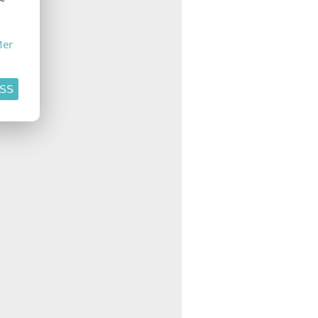
er
ASS