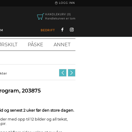
|
LOGG INN
HANDLEKURV (0)
Handlekurven er tom
OM
BEDRIFT
RSKILT
PÅSKE
ANNET
ukter
program, 203875
 tid og senest 2 uker før den store dagen.
ider med opp til 12 bilder og all tekst,
pir.