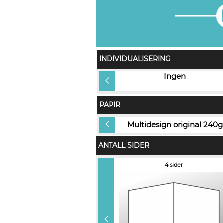
INDIVIDUALISERING
Gjestens navn i produkt
Ingen
(+kr 5,00)
PAPIR
Gold Dust (+kr 10,00)
Multidesign original 240g
ANTALL SIDER
16 sider (+ kr 30,50)
4 sider