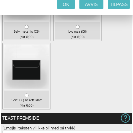
OK
AVVIS
TILPASS
Sølv metallic (C6)
Lys rosa (C6)
(+kr 6,00)
(+kr 6,00)
Sort (C6) m rett klaff
(+kr 6,00)
TEKST FREMSIDE
(Emojis i teksten vil ikke bli med på trykk)