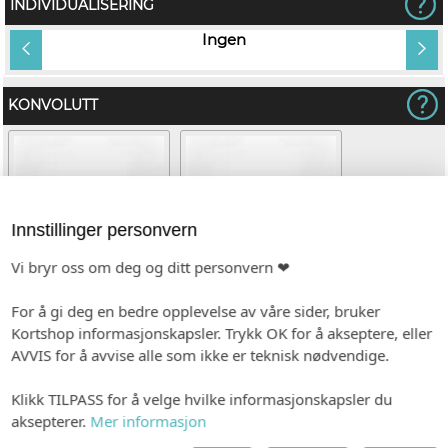
INDIVIDUALISERING
tt
Ingen
KONVOLUTT
Innstillinger personvern
Vi bryr oss om deg og ditt personvern ❤
For å gi deg en bedre opplevelse av våre sider, bruker
Hvit (C6)
Kvistpapir (C6)
Kortshop informasjonskapsler. Trykk OK for å akseptere, eller
(+kr 6,00)
AVVIS for å avvise alle som ikke er teknisk nødvendige.
Klikk TILPASS for å velge hvilke informasjonskapsler du
aksepterer.
Mer informasjon