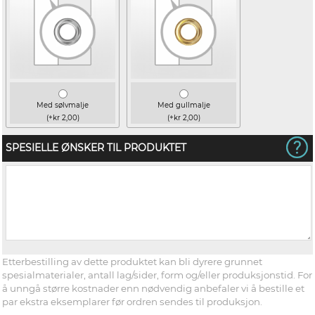
Med sølvmalje
Med gullmalje
(+kr 2,00)
(+kr 2,00)
SPESIELLE ØNSKER TIL PRODUKTET
Etterbestilling av dette produktet kan bli dyrere grunnet
spesialmaterialer, antall lag/sider, form og/eller produksjonstid. For
å unngå større kostnader enn nødvendig anbefaler vi å bestille et
par ekstra eksemplarer før ordren sendes til produksjon.