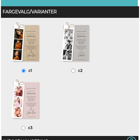
FARGEVALG/VARIANTER
c1
c2
c3