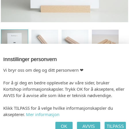
Innstillinger personvern
Vi bryr oss om deg og ditt personvern ❤
Bordplakatholder natur, 15 cm, 10003s
For å gi deg en bedre opplevelse av våre sider, bruker
En allsidig holder i bøketre.
Kortshop informasjonskapsler. Trykk OK for å akseptere, eller
AVVIS for å avvise alle som ikke er teknisk nødvendige.
Passer godt til menyer, småplakater og mye, mye mer.
Bruk dem til å stille ut trykksaker i festlokalene.
Klikk TILPASS for å velge hvilke informasjonskapsler du
Optimal størrelse på plakat til denne holderen er A4-
aksepterer.
Mer informasjon
format.
OK
AVVIS
TILPASS
Slissen er 3 mm bred og 12 mm dyp.