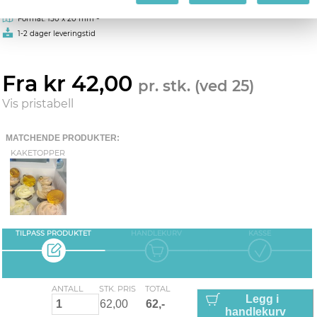
-
Format: 150 x 20 mm
1-2 dager leveringstid
Fra kr 42,00
pr. stk. (ved 25)
Vis pristabell
MATCHENDE PRODUKTER:
KAKETOPPER
TILPASS PRODUKTET
HANDLEKURV
KASSE
ANTALL
STK. PRIS
TOTAL
Legg i
handlekurv