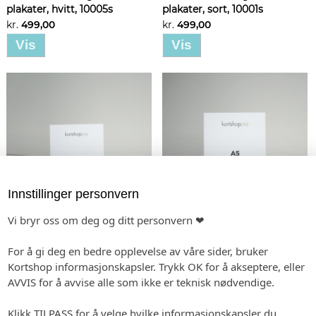
plakater, hvitt, 10005s
plakater, sort, 10001s
kr.
499,00
kr.
499,00
Vis
Vis
Innstillinger personvern
Vi bryr oss om deg og ditt personvern ❤
Bordplakatholder natur, 6
Bordplakatholder natur,
cm, 10004s
10 cm, 10002s
For å gi deg en bedre opplevelse av våre sider, bruker
Fra kr.
29,00
(ved 25)
Fra kr.
35,00
(ved 25)
Kortshop informasjonskapsler. Trykk OK for å akseptere, eller
Vis
Vis
AVVIS for å avvise alle som ikke er teknisk nødvendige.
Klikk TILPASS for å velge hvilke informasjonskapsler du