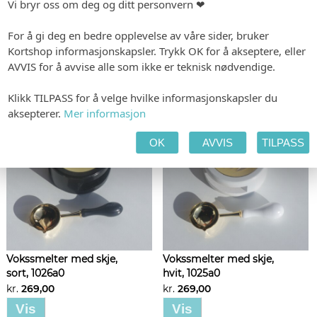
Vi bryr oss om deg og ditt personvern ❤
Personlig voksstempel,
Håndholdt pregetang,
For å gi deg en bedre opplevelse av våre sider, bruker
1002g0
1001g0
Kortshop informasjonskapsler. Trykk OK for å akseptere, eller
kr.
990,00
kr.
990,00
AVVIS for å avvise alle som ikke er teknisk nødvendige.
Vis
Vis
Klikk TILPASS for å velge hvilke informasjonskapsler du
aksepterer.
Mer informasjon
OK
AVVIS
TILPASS
Vokssmelter med skje,
Vokssmelter med skje,
sort, 1026a0
hvit, 1025a0
kr.
269,00
kr.
269,00
Vis
Vis