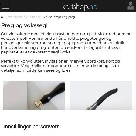
Hjem
/
Bryllup
/
Tilbehør
/
Voksstempel og preg
Preg og vokssegl
Gi trykksakene dine et eksklusivt og personlig uttrykk med preg og
voksstempell. Her finner du håndholdte pregetenger og
personlige voksstempel som gir papirproduktene dine et taktilt,
håndverksmessig preg, enten du ønsker et elegant emboss i
papiret eller et dekorativt segl i voks.
Perfekt til konvolutter, invitasjoner, menyer, bordkort, kort og
servietter. Velg mellom monogram eller enkel dekor og skap
detaljer som både kan sees og føles
Innstillinger personvern