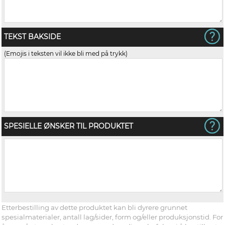
TEKST BAKSIDE
(Emojis i teksten vil ikke bli med på trykk)
SPESIELLE ØNSKER TIL PRODUKTET
Etterbestilling av dette produktet kan bli dyrere grunnet
spesialmaterialer, antall lag/sider, form og/eller produksjonstid. For