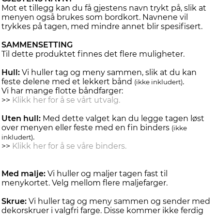
Mot et tillegg kan du få gjestens navn trykt på, slik at
menyen også brukes som bordkort. Navnene vil
trykkes på tagen, med mindre annet blir spesifisert.
SAMMENSETTING
Til dette produktet finnes det flere muligheter.
Hull:
Vi huller tag og meny sammen, slik at du kan
feste delene med et lekkert bånd
.
(ikke inkludert)
Vi har mange flotte båndfarger:
>>
Klikk her for å se vårt utvalg.
Uten hull:
Med dette valget kan du legge tagen løst
over menyen eller feste med en fin binders
(ikke
.
inkludert)
>>
Klikk her for å se våre binders.
Med malje:
Vi huller og maljer tagen fast til
menykortet. Velg mellom flere maljefarger.
Skrue:
Vi huller tag og meny sammen og sender med
dekorskruer i valgfri farge. Disse kommer ikke ferdig