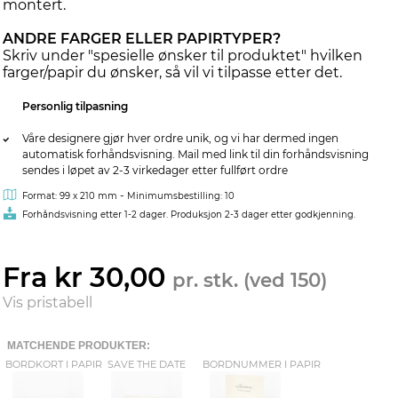
montert.
ANDRE FARGER ELLER PAPIRTYPER?
Skriv under "spesielle ønsker til produktet" hvilken
farger/papir du ønsker, så vil vi tilpasse etter det.
Personlig tilpasning
Våre designere gjør hver ordre unik, og vi har dermed ingen
automatisk forhåndsvisning. Mail med link til din forhåndsvisning
sendes i løpet av 2-3 virkedager etter fullført ordre
-
Format: 99 x 210 mm
Minimumsbestilling: 10
Forhåndsvisning etter 1-2 dager. Produksjon 2-3 dager etter godkjenning.
Fra kr 30,00
pr. stk. (ved 150)
Vis pristabell
MATCHENDE PRODUKTER:
BORDKORT I PAPIR
SAVE THE DATE
BORDNUMMER I PAPIR