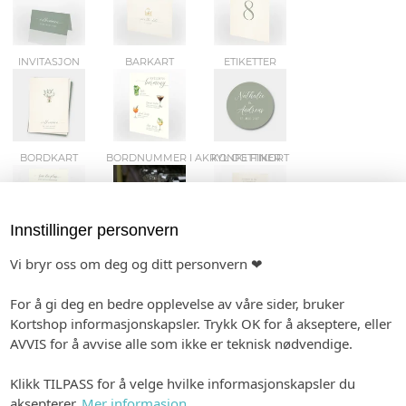
INVITASJON
BARKART
ETIKETTER
BORDKART
BORDNUMMER I AKRYL OG FINER
KONFETTIKORT
Innstillinger personvern
VELK.PLAKATER
GAVELISTE
GJESTEBOK
Vi bryr oss om deg og ditt personvern ❤
For å gi deg en bedre opplevelse av våre sider, bruker
Kortshop informasjonskapsler. Trykk OK for å akseptere, eller
AVVIS for å avvise alle som ikke er teknisk nødvendige.
VIELSEPROGRAM
SMÅ PLAKATER
TALEKORT
Klikk TILPASS for å velge hvilke informasjonskapsler du
aksepterer.
Mer informasjon