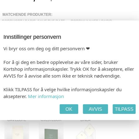
MATCHENDE PRODUKTER:
BORDKORT I PAPIR
SAVE THE DATE
BORDNUMMER I PAPIR
Innstillinger personvern
Vi bryr oss om deg og ditt personvern ❤
INVITASJON
ETIKETTER
BORDKART
For å gi deg en bedre opplevelse av våre sider, bruker
Kortshop informasjonskapsler. Trykk OK for å akseptere, eller
AVVIS for å avvise alle som ikke er teknisk nødvendige.
BORDNUMMER I AKRYL OG FINER
KONFETTIKORT
VELK.PLAKATER
Klikk TILPASS for å velge hvilke informasjonskapsler du
aksepterer.
Mer informasjon
OK
AVVIS
TILPASS
GAVELISTE
GJESTEBOK
LINER