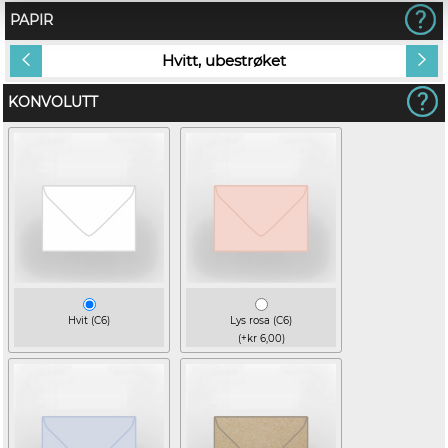
PAPIR
Hvitt, ubestrøket
KONVOLUTT
Hvit (C6)
Lys rosa (C6)
(+kr 6,00)