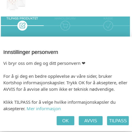
TILPASS PRODUKTET
HANDLEKURV
KASSE
FARGEVALG/VARIANTER
Innstillinger personvern
Vi bryr oss om deg og ditt personvern ❤
For å gi deg en bedre opplevelse av våre sider, bruker
Kortshop informasjonskapsler. Trykk OK for å akseptere, eller
AVVIS for å avvise alle som ikke er teknisk nødvendige.
c1
c2
Klikk TILPASS for å velge hvilke informasjonskapsler du
aksepterer.
Mer informasjon
INDIVIDUALISERING
tt
Ingen
OK
AVVIS
TILPASS