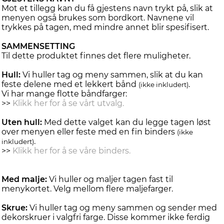
Mot et tillegg kan du få gjestens navn trykt på, slik at
menyen også brukes som bordkort. Navnene vil
trykkes på tagen, med mindre annet blir spesifisert.
SAMMENSETTING
Til dette produktet finnes det flere muligheter.
Hull:
Vi huller tag og meny sammen, slik at du kan
feste delene med et lekkert bånd
.
(ikke inkludert)
Vi har mange flotte båndfarger:
>>
Klikk her for å se vårt utvalg.
Uten hull:
Med dette valget kan du legge tagen løst
over menyen eller feste med en fin binders
(ikke
.
inkludert)
>>
Klikk her for å se våre binders.
Med malje:
Vi huller og maljer tagen fast til
menykortet. Velg mellom flere maljefarger.
Skrue:
Vi huller tag og meny sammen og sender med
dekorskruer i valgfri farge. Disse kommer ikke ferdig