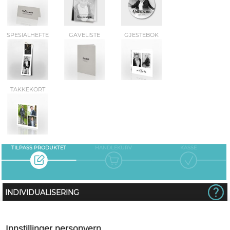
SPESIALHEFTE
GAVELISTE
GJESTEBOK
TAKKEKORT
TILPASS PRODUKTET
HANDLEKURV
KASSE
INDIVIDUALISERING
Ingen
Innstillinger personvern