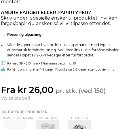
montert.
ANDRE FARGER ELLER PAPIRTYPER?
Skriv under "spesielle ønsker til produktet" hvilken
farger/papir du ønsker, så vil vi tilpasse etter det.
Personlig tilpasning
Våre designere gjør hver ordre unik, og vi har dermed ingen
automatisk forhåndsvisning. Mail med link til din forhåndsvisning
sendes i løpet av 2-3 virkedager etter fullført ordre
-
Format: 99 x 210 mm
Minimumsbestilling: 10
Forhåndsvisning etter 1-2 dager. Produksjon 2-3 dager etter godkjenning.
Fra kr 26,00
pr. stk. (ved 150)
Vis pristabell
MATCHENDE PRODUKTER:
BORDKORT I PAPIR
INVITASJON
ETIKETTER