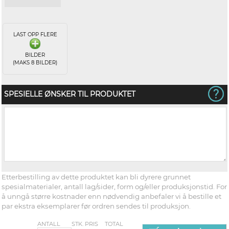
LAST OPP FLERE
BILDER
(MAKS 8 BILDER)
SPESIELLE ØNSKER TIL PRODUKTET
Etterbestilling av dette produktet kan bli dyrere grunnet
spesialmaterialer, antall lag/sider, form og/eller produksjonstid. For
å unngå større kostnader enn nødvendig anbefaler vi å bestille et
par ekstra eksemplarer før ordren sendes til produksjon.
ANTALL
STK. PRIS
TOTAL