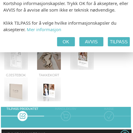
Kortshop informasjonskapsler. Trykk OK for å akseptere, eller
AVVIS for å avvise alle som ikke er teknisk nødvendige.
SMÅ PLAKATER
MAGEBELTE
SPESIALHEFTE
Klikk TILPASS for å velge hvilke informasjonskapsler du
aksepterer.
Mer informasjon
OK
AVVIS
TILPASS
KONFIRMANT-QUIZ
DEKOR
GAVELISTE
GJESTEBOK
TAKKEKORT
TILPASS PRODUKTET
HANDLEKURV
KASSE