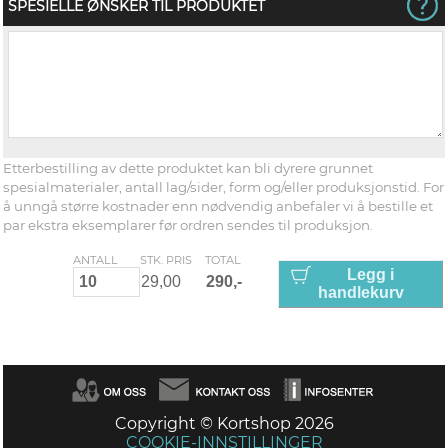
SPESIELLE ØNSKER TIL PRODUKTET
Etterbestilling av dette produktet kan bli dyrere grunnet
spesialmaterialer, antall lag/sider, form og/eller produksjonstid. For
å unngå større kostnader enn nødvendig anbefaler vi å bestille et
par ekstra eksemplarer før ordren sendes til produksjon.
ANTALL
STK. PRIS
TOTAL
Legg i
handlekurv
Copyright © Kortshop 2026
COOKIE-INNSTILLINGER