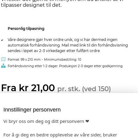
tilpasser designet til det.
Personlig tilpasning
Våre designere gjør hver ordre unik, og vi har dermed ingen
automatisk forhåndsvisning. Mail med link til din forhåndsvisning
sendes i løpet av 2-3 virkedager etter fullført ordre
-
Format: 99 x 210 mm
Minimumsbestilling: 10
Forhåndsvisning etter 1-2 dager. Produksjon 2-3 dager etter godkjenning.
Fra kr 21,00
pr. stk. (ved 150)
Vis pristabell
Innstillinger personvern
MATCHENDE PRODUKTER:
BORDKORT I PAPIR
INVITASJON
ETIKETTER
Vi bryr oss om deg og ditt personvern ❤
For å gi deg en bedre opplevelse av våre sider, bruker