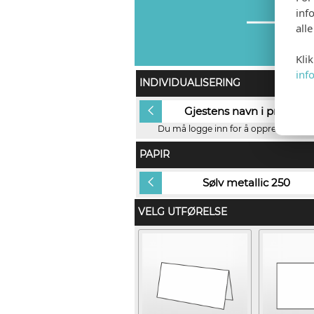
inf
all
Kli
inf
INDIVIDUALISERING
Ingen
Gjestens navn i produkt
Du må logge inn for å opprette navnel
PAPIR
Sølv metallic 250
Sølv metallic 250
VELG UTFØRELSE