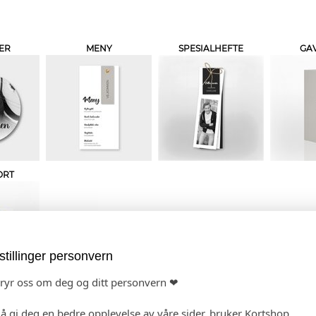
ER
MENY
SPESIALHEFTE
GAV
ORT
stillinger personvern
bryr oss om deg og ditt personvern ❤
 PRODUKTET
HANDLEKURV
KAS
 å gi deg en bedre opplevelse av våre sider, bruker Kortshop