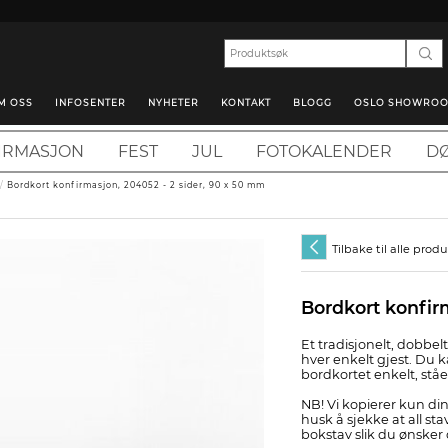
M OSS
INFOSENTER
NYHETER
KONTAKT
BLOGG
OSLO SHOWRO
IRMASJON
FEST
JUL
FOTOKALENDER
DØ
/
Bordkort konfirmasjon, 204052 - 2 sider, 90 x 50 mm
Tilbake til alle prod
Bordkort konfir
Et tradisjonelt, dobbe
hver enkelt gjest. Du k
bordkortet enkelt, stå
NB! Vi kopierer kun din
husk å sjekke at all stav
bokstav slik du ønsker 