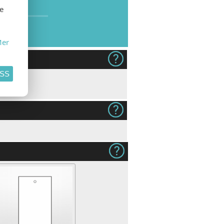
se
er
ASS
dukt