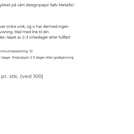
rykket på vårt designpapir Sølv Metallic!
ver ordre unik, og vi har dermed ingen
sning. Mail med link til din
 i løpet av 2-3 virkedager etter fullført
nimumsbestilling: 10
2 dager. Produksjon 2-3 dager etter godkjenning.
0
pr. stk. (ved 100)