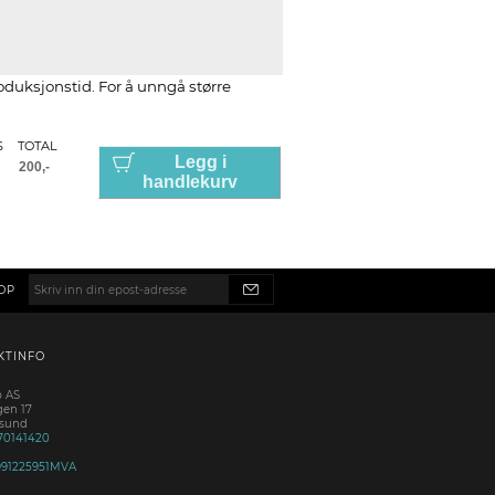
roduksjonstid. For å unngå større
S
TOTAL
Legg i
handlekurv
OP
KTINFO
p AS
gen 17
esund
70141420
991225951MVA