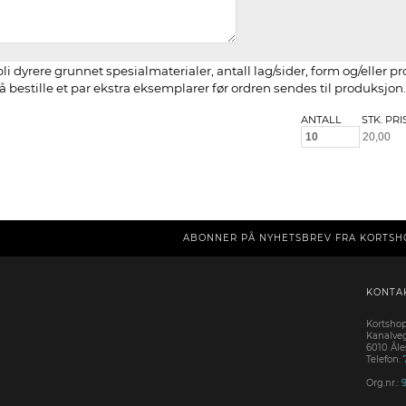
li dyrere grunnet spesialmaterialer, antall lag/sider, form og/eller p
 bestille et par ekstra eksemplarer før ordren sendes til produksjon.
ANTALL
STK. PRI
ABONNER PÅ NYHETSBREV FRA KORTSH
KONTA
Kortsho
Kanalve
6010 Ål
Telefon:
Org.nr.: