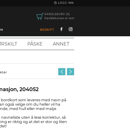
|
LOGG INN
HANDLEKURV (0)
Handlekurven er tom
OM
BEDRIFT
RSKILT
PÅSKE
ANNET
ukter
masjon, 204052
lt bordkort som leveres med navn på
an også velge om du heller vil ha
ende, med hull eller med malje.
 navneliste uten å lese korrektur, så
ing er riktig og at det er stor og liten
det!