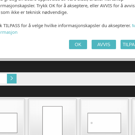
ormasjonskapsler. Trykk OK for å akseptere, eller AVVIS for å avvi
e som ikke er teknisk nødvendige.
kk TILPASS for å velge hvilke informasjonskapsler du aksepterer.
M
ormasjon
OK
AVVIS
TILP
Ingen
Gjestens navn i pro
iste.
Sølv metallic 250