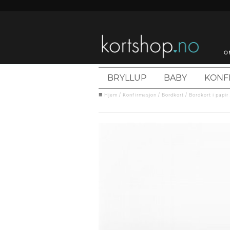
O
BRYLLUP
BABY
KONF
Hjem
/
Konfirmasjon
/
Bordkort
/
Bordkort i papir