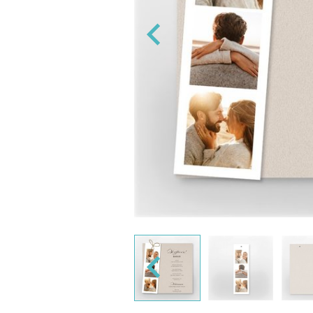
ng og 'Navn på konvolutt' designer vi
s ellers med blank konvolutt.