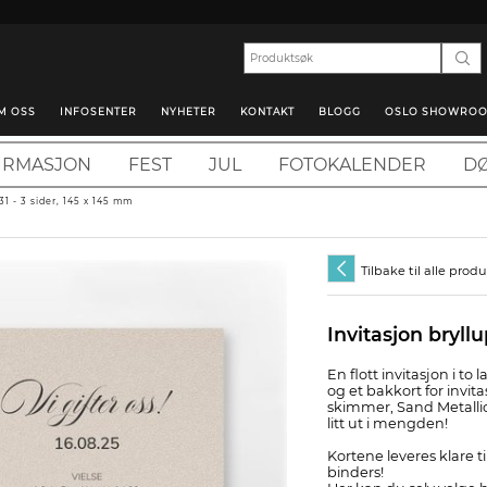
M OSS
INFOSENTER
NYHETER
KONTAKT
BLOGG
OSLO SHOWRO
IRMASJON
FEST
JUL
FOTOKALENDER
DØ
131 - 3 sider, 145 x 145 mm
Tilbake til alle prod
Invitasjon bryllu
En flott invitasjon i to 
og et bakkort for invit
skimmer, Sand Metallic.
litt ut i mengden!
Kortene leveres klare 
binders!