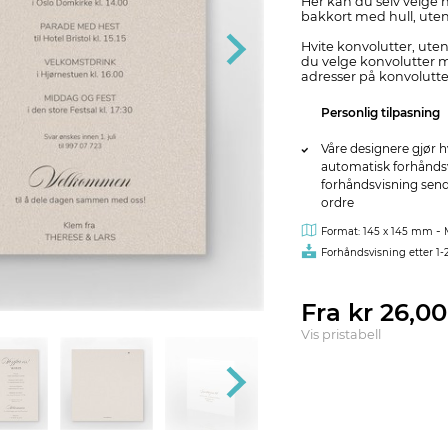
Her kan du selv velge 
bakkort med hull, uten
Hvite konvolutter, uten 
du velge konvolutter m
adresser på konvolutte
Personlig tilpasning
Våre designere gjør h
automatisk forhåndsvi
forhåndsvisning sendes
ordre
-
Format: 145 x 145 mm
Forhåndsvisning etter 1-
Fra kr 26,0
Vis pristabell