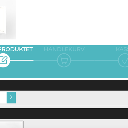
 PRODUKTET
HANDLEKURV
KAS
Gjestens navn i produkt
Navn på konvolutt (+kr
(+kr 5,00)