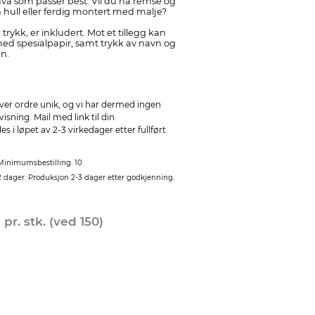
hva som passer best. Vil du ha remse og
 hull eller ferdig montert med malje?
trykk, er inkludert. Mot et tillegg kan
ed spesialpapir, samt trykk av navn og
n.
ver ordre unik, og vi har dermed ingen
sning. Mail med link til din
 i løpet av 2-3 virkedager etter fullført
Minimumsbestilling: 10
2 dager. Produksjon 2-3 dager etter godkjenning.
0
pr. stk. (ved 150)