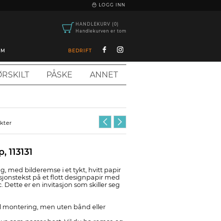
|
LOGG INN
HANDLEKURV (0)
Handlekurven er tom
OM
BEDRIFT
RSKILT
PÅSKE
ANNET
ukter
p, 113131
lag, med bilderemse i et tykt, hvitt papir
asjonstekst på et flott designpapir med
 Dette er en invitasjon som skiller seg
til montering, men uten bånd eller