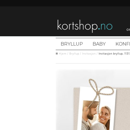
O
BRYLLUP
BABY
KONF
Hjem
/
Bryllup
/
Invitasjon
/
Invitasjon bryllup, 113