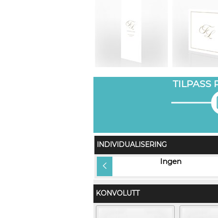
TILPASS
INDIVIDUALISERING
Gjestens navn i produkt og på
Ingen
konvolutt (+kr 12,00)
KONVOLUTT