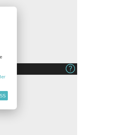
se
er
ASS