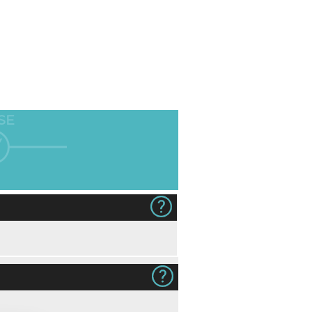
SE
 7,00)
Gjestens navn i produkt og på
Ingen
konvolutt (+kr 12,00)