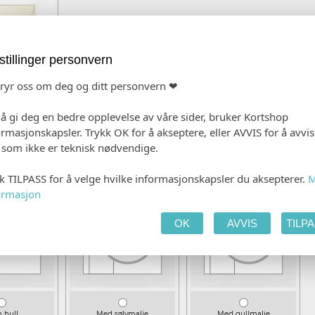
stillinger personvern
bryr oss om deg og ditt personvern ❤
 å gi deg en bedre opplevelse av våre sider, bruker Kortshop
(kvadratisk)
ormasjonskapsler. Trykk OK for å akseptere, eller AVVIS for å avvi
 8,00)
e som ikke er teknisk nødvendige.
kk TILPASS for å velge hvilke informasjonskapsler du aksepterer.
M
ormasjon
OK
AVVIS
TILP
 hull
Med sølvmalje
Med gullmalje