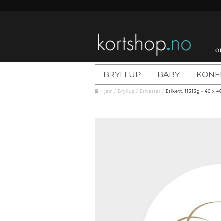
O
BRYLLUP
BABY
KONF
Hjem
/
Bryllup
/
Etiketter
/
Etikett, 11313g - 40 x 