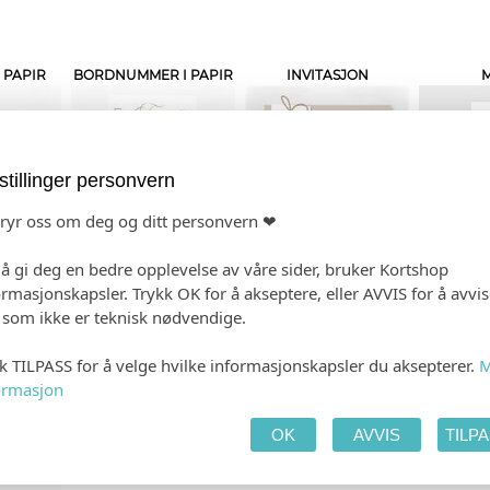
 PAPIR
BORDNUMMER I PAPIR
INVITASJON
stillinger personvern
bryr oss om deg og ditt personvern ❤
 å gi deg en bedre opplevelse av våre sider, bruker Kortshop
EFTE
GAVELISTE
GJESTEBOK
TAK
ormasjonskapsler. Trykk OK for å akseptere, eller AVVIS for å avvi
e som ikke er teknisk nødvendige.
kk TILPASS for å velge hvilke informasjonskapsler du aksepterer.
M
ormasjon
OK
AVVIS
TILP
RT