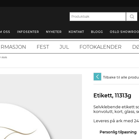
M OSS
INFOSENTER
NYHETER
KONTAKT
BLOGG
OSLO SHOWRO
IRMASJON
FEST
JUL
FOTOKALENDER
DØ
40 mm
Tilbake til alle prod
Etikett, 11313g
Selvklebende etikett s
konvolutt, kort, glass, 
Leveres på ark med 24 
Personlig tilpasning