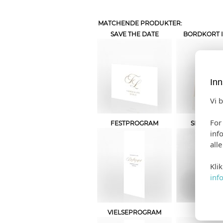
MATCHENDE PRODUKTER:
SAVE THE DATE
BORDKORT I
Inn
Vi 
For
FESTPROGRAM
SPESIALH
inf
all
Kli
inf
VIELSEPROGRAM
TALEKO