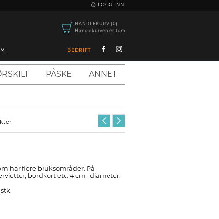
|
LOGG INN
HANDLEKURV (0)
Handlekurven er tom
OM
BEDRIFT
RSKILT
PÅSKE
ANNET
ukter
om har flere bruksområder: På
servietter, bordkort etc. 4 cm i diameter.
stk.