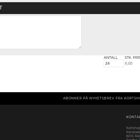
T
ANTALL
STK. PRI
ABONNER PÅ NYHETSBREV FRA KORTSH
KONTA
Kortsho
Kanalve
6010 Ål