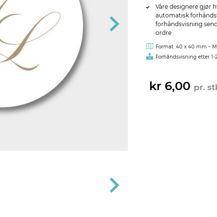
Våre designere gjør h
automatisk forhåndsvi
forhåndsvisning sendes
ordre
-
Format: 40 x 40 mm
M
Forhåndsvisning etter 1-
kr 6,00
pr. st