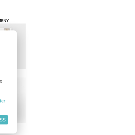
MENY
KEKORT
se
er
ASS