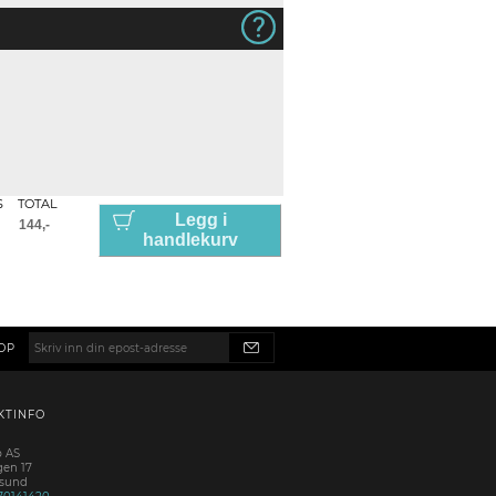
S
TOTAL
Legg i
handlekurv
OP
KTINFO
p AS
gen 17
esund