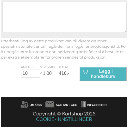
Etterbestilling av dette produktet kan bli dyrere grunnet
spesialmaterialer, antall lag/sider, form og/eller produksjonstid. For
å unngå større kostnader enn nødvendig anbefaler vi å bestille et
par ekstra eksemplarer før ordren sendes til produksjon.
ANTALL
STK. PRIS
TOTAL
Legg i
handlekurv
Copyright © Kortshop 2026
COOKIE-INNSTILLINGER