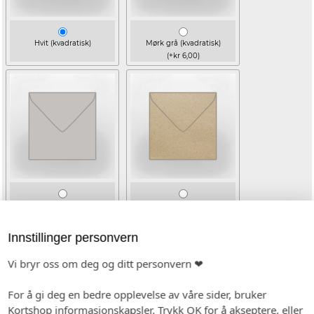
Hvit (kvadratisk)
Mørk grå (kvadratisk)
(+kr 6,00)
Lys grå (kvadratisk)
Kvistpapir (kvadratisk)
(+kr 6,00)
(+kr 6,00)
Innstillinger personvern
TEKST FREMSIDE
Vi bryr oss om deg og ditt personvern ❤
(Emojis i teksten vil ikke bli med på trykk)
For å gi deg en bedre opplevelse av våre sider, bruker
Kortshop informasjonskapsler. Trykk OK for å akseptere, eller