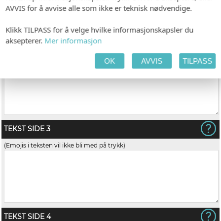
AVVIS for å avvise alle som ikke er teknisk nødvendige.
Klikk TILPASS for å velge hvilke informasjonskapsler du
aksepterer.
Mer informasjon
TEKST SIDE 2
(Emojis i teksten vil ikke bli med på trykk)
OK
AVVIS
TILPASS
TEKST SIDE 3
(Emojis i teksten vil ikke bli med på trykk)
TEKST SIDE 4