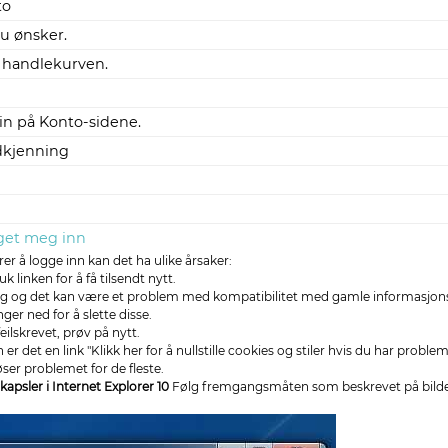
to
du ønsker.
i handlekurven.
din på Konto-sidene.
dkjenning
gget meg inn
er å logge inn kan det ha ulike årsaker:
uk linken for å få tilsendt nytt.
ing og det kan være et problem med kompatibilitet med gamle informasjonska
r ned for å slette disse.
eilskrevet, prøv på nytt.
 er det en link "Klikk her for å nullstille cookies og stiler hvis du har problem
løser problemet for de fleste.
kapsler i Internet Explorer 10
Følg fremgangsmåten som beskrevet på bild