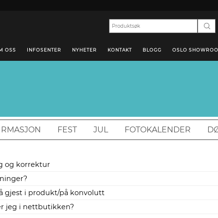
M OSS
INFOSENTER
NYHETER
KONTAKT
BLOGG
OSLO SHOWRO
IRMASJON
FEST
JUL
FOTOKALENDER
DØ
g og korrektur
sninger?
å gjest i produkt/på konvolutt
 jeg i nettbutikken?