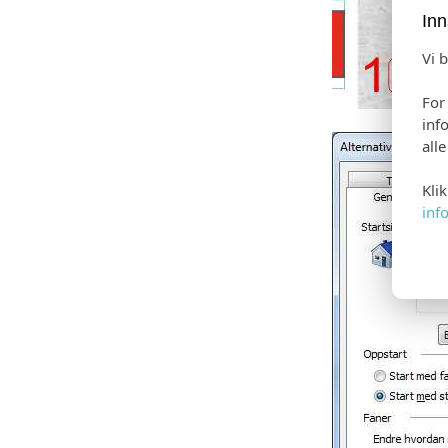
Inn
Vi 
For
inf
all
Kli
inf