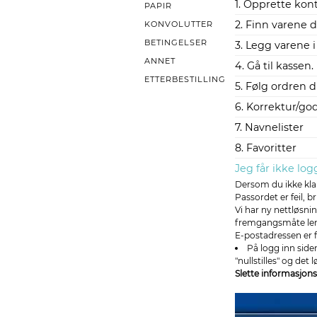
1. Opprette kon
PAPIR
2. Finn varene 
KONVOLUTTER
BETINGELSER
3. Legg varene 
ANNET
4. Gå til kassen.
ETTERBESTILLING
5. Følg ordren 
6. Korrektur/go
7. Navnelister
8. Favoritter
Jeg får ikke lo
Dersom du ikke klar
Passordet er feil, br
Vi har ny nettløsn
fremgangsmåte lenge
E-postadressen er f
På logg inn siden
"nullstilles" og det 
Slette informasjons