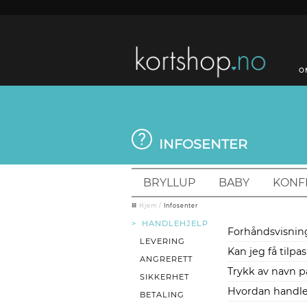
O
INFOSENTER
BRYLLUP
BABY
KONF
Hjem
/
Infosenter
> HANDLEHJELP
Forhåndsvisnin
LEVERING
Kan jeg få tilpa
ANGRERETT
Trykk av navn p
SIKKERHET
Hvordan handler
BETALING