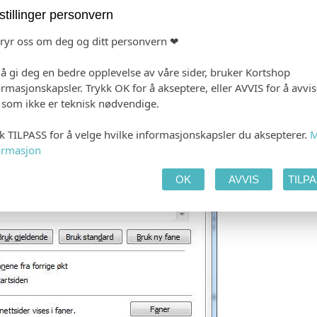
stillinger personvern
bryr oss om deg og ditt personvern ❤
 å gi deg en bedre opplevelse av våre sider, bruker Kortshop
ormasjonskapsler. Trykk OK for å akseptere, eller AVVIS for å avvi
e som ikke er teknisk nødvendige.
kk TILPASS for å velge hvilke informasjonskapsler du aksepterer.
M
ormasjon
OK
AVVIS
TILP