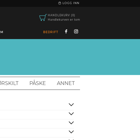
|
LOGG INN
HANDLEKURV (0)
Handlekurven er tom
OM
BEDRIFT
RSKILT
PÅSKE
ANNET