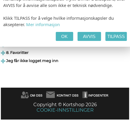
viser detaljene bedre.
AVVIS for å avvise alle som ikke er teknisk nødvendige.
3. Legg varene i handlekurven.
Klikk TILPASS for å velge hvilke informasjonskapsler du
4. Gå til kassen.
aksepterer.
Mer informasjon
5. Følg ordren din på Konto-sidene.
OK
AVVIS
TILPASS
6. Korrektur/godkjenning
7. Navnelister
8. Favoritter
Jeg får ikke logget meg inn
Copyright © Kortshop 2026
COOKIE-INNSTILLINGER