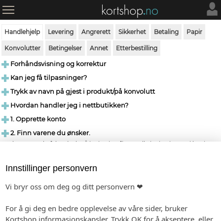
Handlehjelp
Levering
Angrerett
Sikkerhet
Betaling
Papir
Konvolutter
Betingelser
Annet
Etterbestilling
Forhåndsvisning og korrektur
Kan jeg få tilpasninger?
Trykk av navn på gjest i produkt/på konvolutt
Hvordan handler jeg i nettbutikken?
1. Opprette konto
2. Finn varene du ønsker.
Bruk enten søkefeltet (søk på invitasjon finner alle invitasjoner vi har i
samtlige kategorier), eller finn frem til produkter i kategoriene/menyen
øverst.
Innstillinger personvern
Hvert produkt har en egen produktinfo-side med utfyllende informasjon.
Vi bryr oss om deg og ditt personvern ❤
Produktinfo-siden viser også mulige opsjoner og mulighet for tilpasning
av font etc.
For å gi deg en bedre opplevelse av våre sider, bruker
Ved å klikke på produkt bildet åpnes et nytt vindu med et stort bilde som
Kortshop informasjonskapsler. Trykk OK for å akseptere, eller