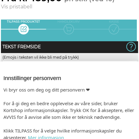
Vis pristabell
TILPASS PRODUKTET
HANDLEKURV
KASSE
TEKST FREMSIDE
(Emojis i teksten vil ikke bli med på trykk)
Innstillinger personvern
Vi bryr oss om deg og ditt personvern ❤
KALENDER
For å gi deg en bedre opplevelse av våre sider, bruker
Kortshop informasjonskapsler. Trykk OK for å akseptere, eller
AVVIS for å avvise alle som ikke er teknisk nødvendige.
Klikk TILPASS for å velge hvilke informasjonskapsler du
aksepterer.
Mer informasjon