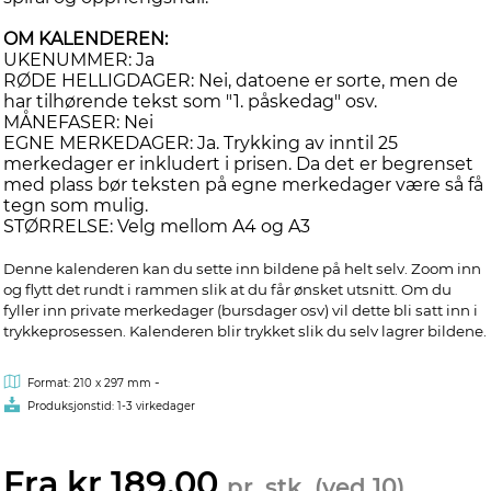
OM KALENDEREN:
UKENUMMER: Ja
RØDE HELLIGDAGER: Nei, datoene er sorte, men de
har tilhørende tekst som "1. påskedag" osv.
MÅNEFASER: Nei
EGNE MERKEDAGER: Ja. Trykking av inntil 25
merkedager er inkludert i prisen. Da det er begrenset
med plass bør teksten på egne merkedager være så få
tegn som mulig.
STØRRELSE: Velg mellom A4 og A3
Denne kalenderen kan du sette inn bildene på helt selv. Zoom inn
og flytt det rundt i rammen slik at du får ønsket utsnitt. Om du
fyller inn private merkedager (bursdager osv) vil dette bli satt inn i
trykkeprosessen. Kalenderen blir trykket slik du selv lagrer bildene.
-
Format: 210 x 297 mm
Produksjonstid: 1-3 virkedager
Fra kr 189,00
pr. stk. (ved 10)