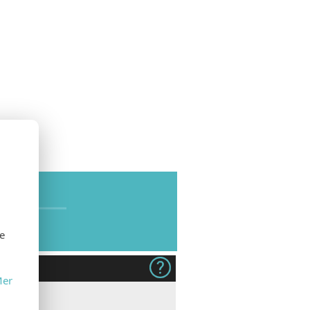
SE
se
er
dukt