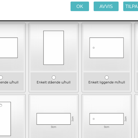
iste.
OK
AVVIS
TILP
gende u/hull
Enkelt stående u/hull
Enkelt liggende m/hull