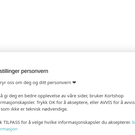
stillinger personvern
 PRODUKTET
HANDLEKURV
KAS
bryr oss om deg og ditt personvern ❤
 å gi deg en bedre opplevelse av våre sider, bruker Kortshop
ormasjonskapsler. Trykk OK for å akseptere, eller AVVIS for å avvi
e som ikke er teknisk nødvendige.
kk TILPASS for å velge hvilke informasjonskapsler du aksepterer.
M
ormasjon
Ingen
Gjestens navn i pro