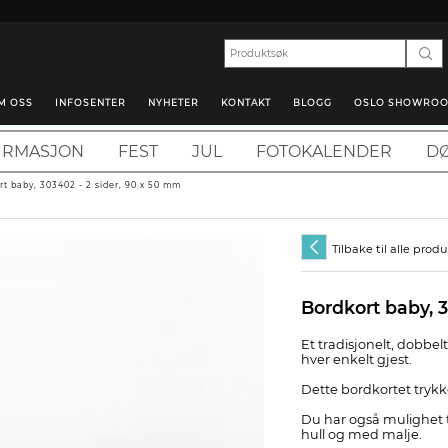
M OSS
INFOSENTER
NYHETER
KONTAKT
BLOGG
OSLO SHOWRO
IRMASJON
FEST
JUL
FOTOKALENDER
DØ
rt baby, 303402 - 2 sider, 90 x 50 mm
Tilbake til alle prod
Bordkort baby, 
Et tradisjonelt, dobbe
hver enkelt gjest.
Dette bordkortet trykk
Du har også mulighet t
hull og med malje.