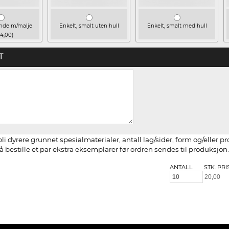
ende m/malje
Enkelt, smalt uten hull
Enkelt, smalt med hull
 4,00)
T
li dyrere grunnet spesialmaterialer, antall lag/sider, form og/eller p
 bestille et par ekstra eksemplarer før ordren sendes til produksjon.
ANTALL
STK. PRI