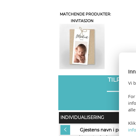
MATCHENDE PRODUKTER:
INVITASJON
Inn
TILPASS
Vi 
For
inf
all
INDIVIDUALISERING
Kli
inf
Ingen
Gjestens navn i produkt