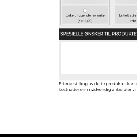
Enkelt liggende m/malje
Enkelt stå
(+kr 4,00)
(+kr
SPESIELLE ØNSKER TIL PRODUKTE
Etterbestilling av dette produktet kan b
kostnader enn nødvendig anbefaler vi å