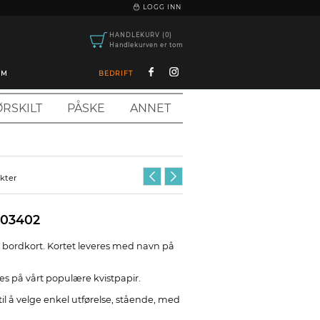
|
LOGG INN
HANDLEKURV (0)
Handlekurven er tom
OM
BEDRIFT
RSKILT
PÅSKE
ANNET
ukter
303402
lt bordkort. Kortet leveres med navn på
es på vårt populære kvistpapir.
il å velge enkel utførelse, stående, med