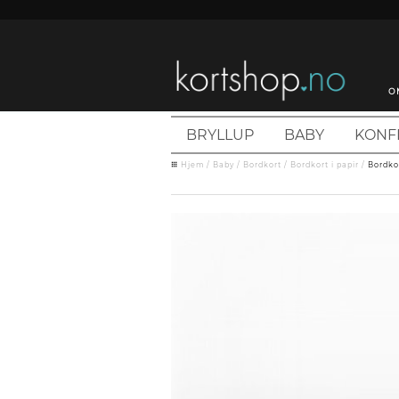
O
BRYLLUP
BABY
KONF
Hjem
/
Baby
/
Bordkort
/
Bordkort i papir
/
Bordko