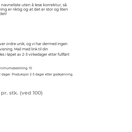
 navneliste uten å lese korrektur, så
ing er riktig og at det er stor og liten
det!
ver ordre unik, og vi har dermed ingen
sning. Mail med link til din
 i løpet av 2-3 virkedager etter fullført
nimumsbestilling: 10
2 dager. Produksjon 2-3 dager etter godkjenning.
0
pr. stk. (ved 100)