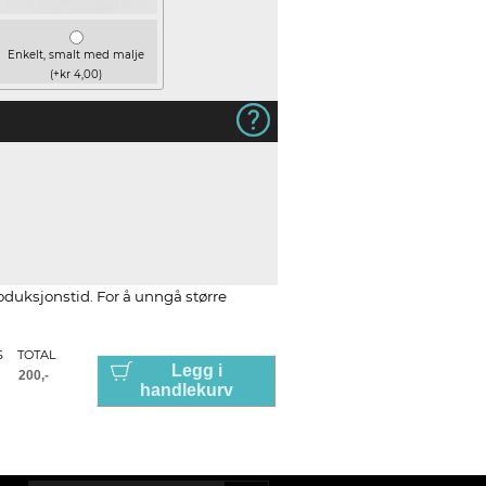
Enkelt, smalt med malje
(+kr 4,00)
roduksjonstid. For å unngå større
S
TOTAL
Legg i
handlekurv