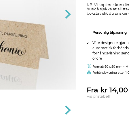
NB! Vi kopierer kun din
husk å sjekke at all stav
bokstav slik du ønsker 
Personlig tilpasning
Våre designere gjør h
automatisk forhåndsvi
forhåndsvisning sendes
ordre
-
Format: 90 x 50 mm
Mi
Forhåndsvisning etter 1-
Fra kr 14,0
Vis pristabell