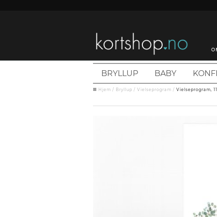
O
BRYLLUP
BABY
KONF
Hjem
/
Bryllup
/
Vielseprogram
/
Vielseprogram, 1