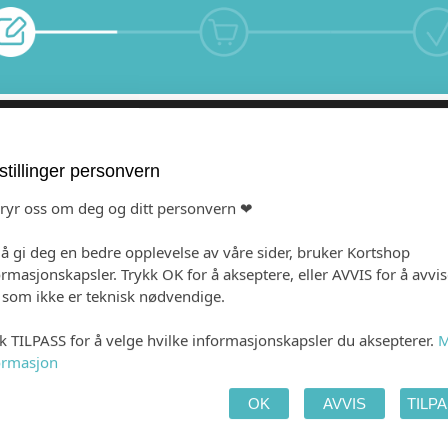
Multiart silk 250g
Gold Dust (+kr 10,0
stillinger personvern
bryr oss om deg og ditt personvern ❤
 å gi deg en bedre opplevelse av våre sider, bruker Kortshop
ormasjonskapsler. Trykk OK for å akseptere, eller AVVIS for å avvi
e som ikke er teknisk nødvendige.
kk TILPASS for å velge hvilke informasjonskapsler du aksepterer.
M
ormasjon
OK
AVVIS
TILP