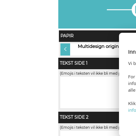
PAPIR
Rives Design (+kr 10,00)
Multidesign original 240g
Inn
Vi 
TEKST SIDE 1
(Emojis i teksten vil ikke bli med på trykk)
For
inf
all
Kli
inf
TEKST SIDE 2
(Emojis i teksten vil ikke bli med på trykk)