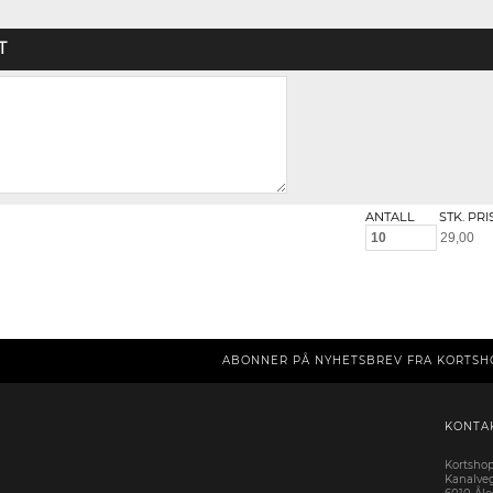
T
ANTALL
STK. PRI
ABONNER PÅ NYHETSBREV FRA KORTSH
KONTA
Kortsho
Kanalve