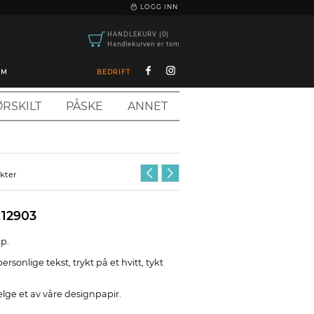
|
LOGG INN
HANDLEKURV (0)
Handlekurven er tom
OM
BEDRIFT
RSKILT
PÅSKE
ANNET
ukter
112903
up.
ersonlige tekst, trykt på et hvitt, tykt
elge et av våre designpapir.