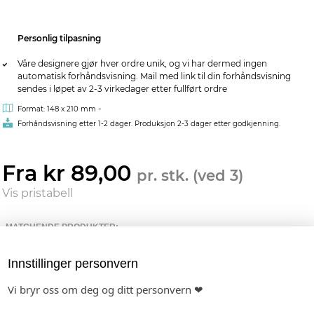
Personlig tilpasning
Våre designere gjør hver ordre unik, og vi har dermed ingen
automatisk forhåndsvisning. Mail med link til din forhåndsvisning
sendes i løpet av 2-3 virkedager etter fullført ordre
-
Format: 148 x 210 mm
Forhåndsvisning etter 1-2 dager. Produksjon 2-3 dager etter godkjenning.
Fra kr 89,00
pr. stk. (ved 3)
Vis pristabell
MATCHENDE PRODUKTER:
BORDKORT I PAPIR
BORDNUMMER I PAPIR
INVITASJON
Innstillinger personvern
Vi bryr oss om deg og ditt personvern ❤