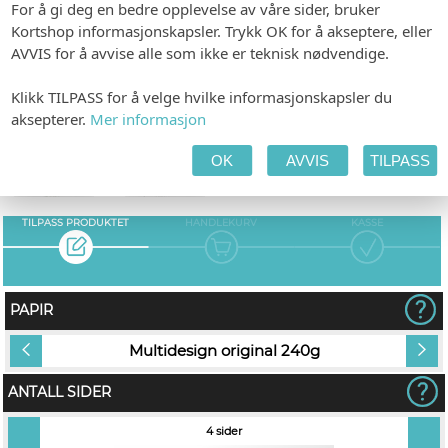
ETIKETTER
VIELSEPROGRAM
MENY
For å gi deg en bedre opplevelse av våre sider, bruker
Kortshop informasjonskapsler. Trykk OK for å akseptere, eller
AVVIS for å avvise alle som ikke er teknisk nødvendige.
Klikk TILPASS for å velge hvilke informasjonskapsler du
TALEKORT
GJESTEBOK
LINER
aksepterer.
Mer informasjon
OK
AVVIS
TILPASS
TILPASS PRODUKTET
HANDLEKURV
KASSE
PAPIR
Multidesign original 240g
ANTALL SIDER
4 sider