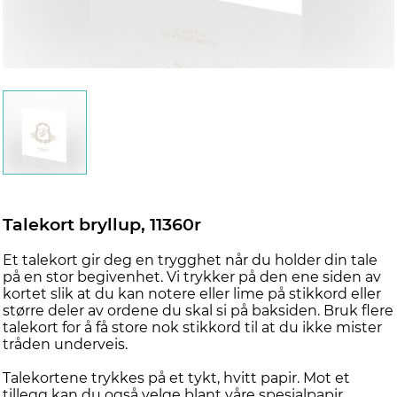
Talekort bryllup, 11360r
Et talekort gir deg en trygghet når du holder din tale
på en stor begivenhet. Vi trykker på den ene siden av
kortet slik at du kan notere eller lime på stikkord eller
større deler av ordene du skal si på baksiden. Bruk flere
talekort for å få store nok stikkord til at du ikke mister
tråden underveis.
Talekortene trykkes på et tykt, hvitt papir. Mot et
tillegg kan du også velge blant våre spesialpapir.