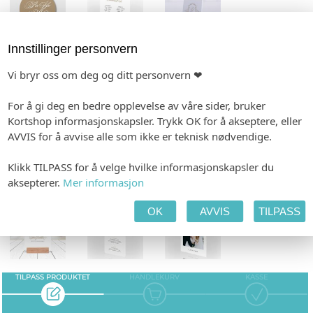
Innstillinger personvern
KONFETTIKORT
VELK.PLAKATER
GAVELISTE
Vi bryr oss om deg og ditt personvern ❤
For å gi deg en bedre opplevelse av våre sider, bruker
Kortshop informasjonskapsler. Trykk OK for å akseptere, eller
GJESTEBOK
LINER
VIELSEPROGRAM
AVVIS for å avvise alle som ikke er teknisk nødvendige.
Klikk TILPASS for å velge hvilke informasjonskapsler du
aksepterer.
Mer informasjon
SMÅ PLAKATER
MENY
TAKKEKORT
OK
AVVIS
TILPASS
TILPASS PRODUKTET
HANDLEKURV
KASSE