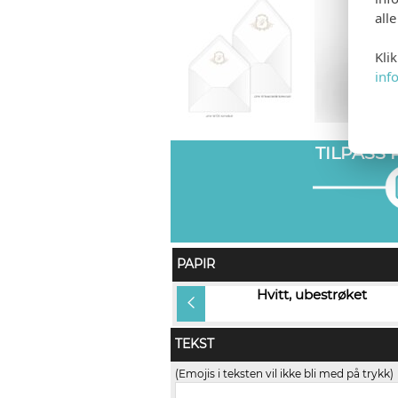
all
Kli
inf
TILPASS
PAPIR
Rives Design (+kr 5,00)
Hvitt, ubestrøket
TEKST
(Emojis i teksten vil ikke bli med på trykk)