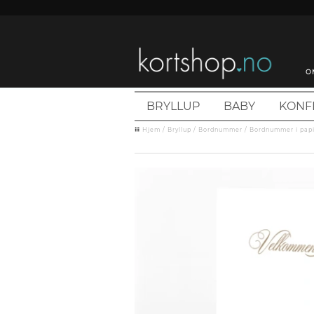
O
BRYLLUP
BABY
KONF
Hjem
/
Bryllup
/
Bordnummer
/
Bordnummer i papi