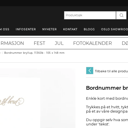
M OSS
INFOSENTER
NYHETER
KONTAKT
BLOGG
OSLO SHOWRO
IRMASJON
FEST
JUL
FOTOKALENDER
DØ
r
/
Bordnummer bryllup, 11360b - 105 x 148 mm
Tilbake til alle prod
Bordnummer bry
Enkle kort med bordnu
Trykkes på et hvitt, ty
på et av våre designpap
Du oppgir selv hva som
under 'tekst'.