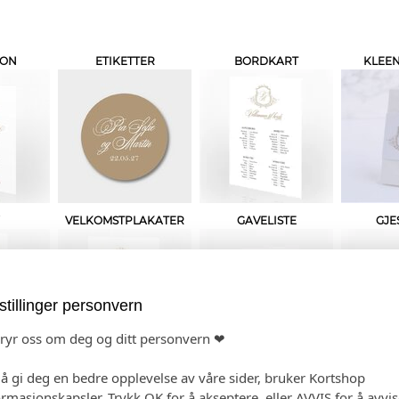
JON
ETIKETTER
BORDKART
KLEEN
VELKOMSTPLAKATER
GAVELISTE
GJE
stillinger personvern
bryr oss om deg og ditt personvern ❤
 å gi deg en bedre opplevelse av våre sider, bruker Kortshop
OGRAM
SMÅ PLAKATER
TALEKORT
TAK
ormasjonskapsler. Trykk OK for å akseptere, eller AVVIS for å avvi