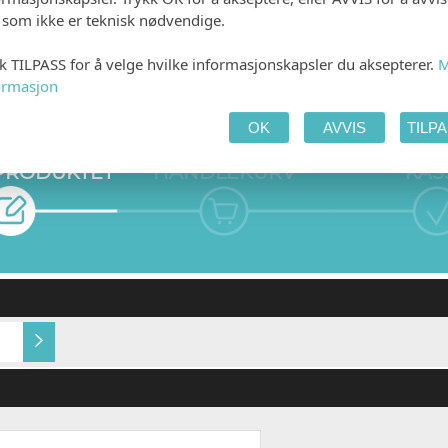
e som ikke er teknisk nødvendige.
kk TILPASS for å velge hvilke informasjonskapsler du aksepterer.
M
ormasjon
OK
AVVIS
TILP
 PRODUKTET
HANDLEKURV
KAS
Hvitt, bestrøket
Gold Dust