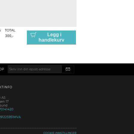
S
TOTAL
Legg i
handlekurv
OP
KTINFO
p AS
gen 17
esund
70141420
991225951MVA
COOKIE-INNSTILLINGER