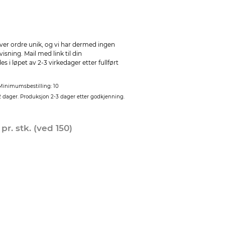
ver ordre unik, og vi har dermed ingen
sning. Mail med link til din
 i løpet av 2-3 virkedager etter fullført
Minimumsbestilling: 10
2 dager. Produksjon 2-3 dager etter godkjenning.
0
pr. stk. (ved 150)