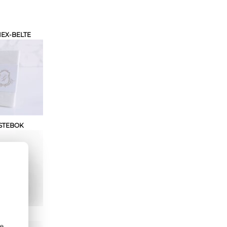
EX-BELTE
STEBOK
KEKORT
se