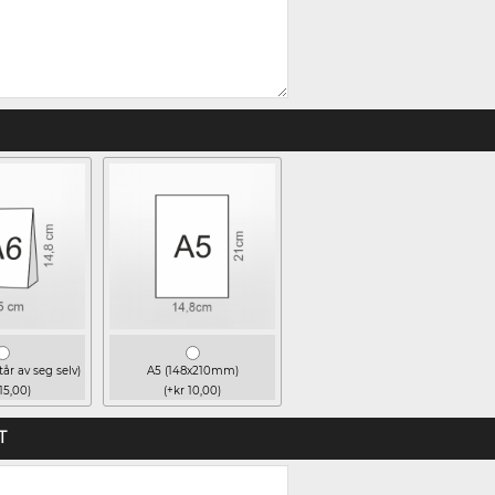
tår av seg selv)
A5 (148x210mm)
15,00)
(+kr 10,00)
T