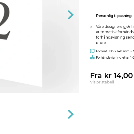
Personlig tilpasning
Våre designere gjør h
automatisk forhåndsvi
forhåndsvisning sendes
ordre
-
Format: 105 x 148 mm
Forhåndsvisning etter 1-
Fra kr 14,0
Vis pristabell