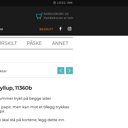
|
LOGG INN
HANDLEKURV (0)
Handlekurven er tom
OM
BEDRIFT
RSKILT
PÅSKE
ANNET
ukter
llup, 11360b
mmer trykt på begge sider.
kt papir, men kan mot et tillegg trykkes
ir.
 skal stå på kortene, legg dette inn