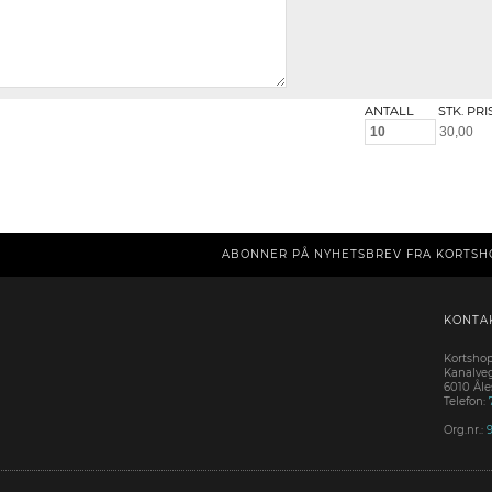
ANTALL
STK. PRI
ABONNER PÅ NYHETSBREV FRA KORTSH
KONTA
Kortsho
Kanalve
6010 Ål
Telefon:
Org.nr.: