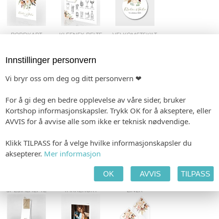
BORDKART
KLEENEX-BELTE
VELKOMSTSKILT
Innstillinger personvern
Vi bryr oss om deg og ditt personvern ❤
FLASKEETIKETTER
GAVELISTE
GJESTEBOK
For å gi deg en bedre opplevelse av våre sider, bruker
Kortshop informasjonskapsler. Trykk OK for å akseptere, eller
AVVIS for å avvise alle som ikke er teknisk nødvendige.
VIELSEPROGRAM
KONFETTIKORT
MENY
Klikk TILPASS for å velge hvilke informasjonskapsler du
aksepterer.
Mer informasjon
OK
AVVIS
TILPASS
SPESIALHEFTE
TAKKEKORT
LINER