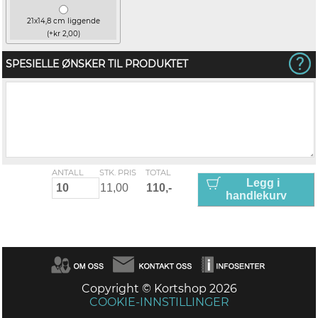
21x14,8 cm liggende
(+kr 2,00)
SPESIELLE ØNSKER TIL PRODUKTET
ANTALL
STK. PRIS
TOTAL
Legg i
handlekurv
Copyright © Kortshop 2026
COOKIE-INNSTILLINGER