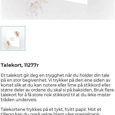
Talekort, 11277r
Et talekort gir deg en trygghet når du holder din tale
på en stor begivenhet. Vi trykker på den ene siden av
kortet slik at du kan notere eller lime på stikkord eller
større deler av ordene du skal si på baksiden. Bruk flere
talekort for å få store nok stikkord til at du ikke mister
tråden underveis.
Talekortene trykkes på et tykt, hvitt papir. Mot et
tillegg kan du også velge blant våre spesialpapir.