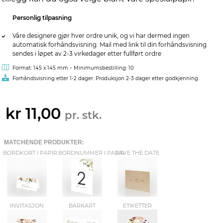
Personlig tilpasning
Våre designere gjør hver ordre unik, og vi har dermed ingen
automatisk forhåndsvisning. Mail med link til din forhåndsvisning
sendes i løpet av 2-3 virkedager etter fullført ordre
-
Format: 145 x 145 mm
Minimumsbestilling: 10
Forhåndsvisning etter 1-2 dager. Produksjon 2-3 dager etter godkjenning.
kr 11,00
pr. stk.
MATCHENDE PRODUKTER:
BORDKORT I PAPIR
BORDNUMMER I PAPIR
SAVE THE DATE
INVITASJON
BARKART
ETIKETTER