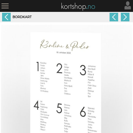
BORDKART