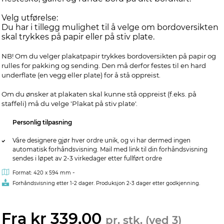
Velg utførelse:
Du har i tillegg mulighet til å velge om bordoversikten
skal trykkes på papir eller på stiv plate.
NB! Om du velger plakatpapir trykkes bordoversikten på papir og
rulles for pakking og sending. Den må derfor festes til en hard
underflate (en vegg eller plate) for å stå oppreist.
Om du ønsker at plakaten skal kunne stå oppreist (f.eks. på
staffeli) må du velge 'Plakat på stiv plate'.
Personlig tilpasning
Våre designere gjør hver ordre unik, og vi har dermed ingen
automatisk forhåndsvisning. Mail med link til din forhåndsvisning
sendes i løpet av 2-3 virkedager etter fullført ordre
-
Format: 420 x 594 mm
Forhåndsvisning etter 1-2 dager. Produksjon 2-3 dager etter godkjenning.
Fra kr 339,00
pr. stk. (ved 3)