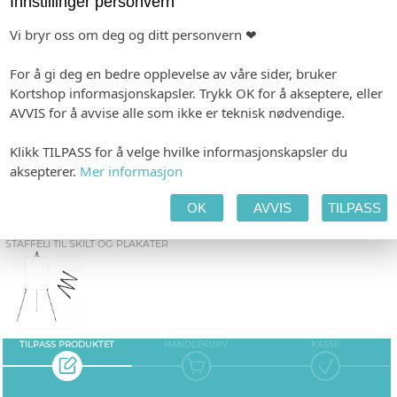
Innstillinger personvern
Vi bryr oss om deg og ditt personvern ❤
VIELSEPROGRAM
MENY
SPESIALHEFTE
For å gi deg en bedre opplevelse av våre sider, bruker
Kortshop informasjonskapsler. Trykk OK for å akseptere, eller
AVVIS for å avvise alle som ikke er teknisk nødvendige.
Klikk TILPASS for å velge hvilke informasjonskapsler du
TALEKORT
TAKKEKORT
LINER
aksepterer.
Mer informasjon
OK
AVVIS
TILPASS
STAFFELI TIL SKILT OG PLAKATER
TILPASS PRODUKTET
HANDLEKURV
KASSE