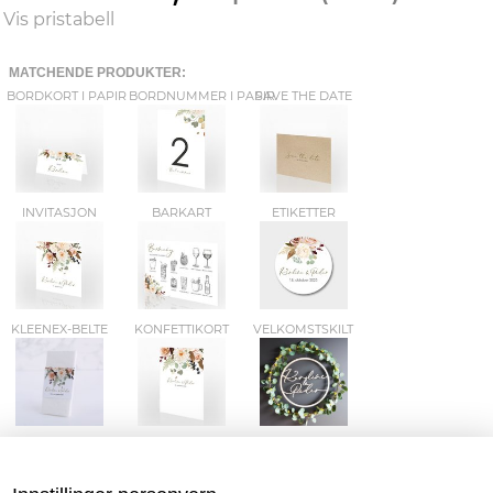
Vis pristabell
MATCHENDE PRODUKTER:
BORDKORT I PAPIR
BORDNUMMER I PAPIR
SAVE THE DATE
INVITASJON
BARKART
ETIKETTER
KLEENEX-BELTE
KONFETTIKORT
VELKOMSTSKILT
FLASKEETIKETTER
GAVELISTE
GJESTEBOK