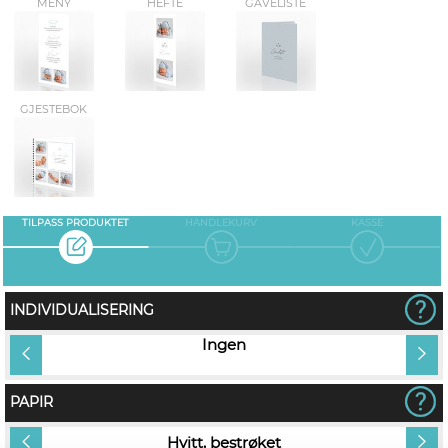
MENY
HEFTE
GAVELISTE
GJESTEBOK
TILPASS PRODUKTET
HANDLEKURV
KASSE
INDIVIDUALISERING
vn på
Ingen
PAPIR
Hvitt, bestrøket