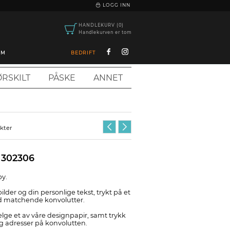
|
LOGG INN
HANDLEKURV (0)
Handlekurven er tom
OM
BEDRIFT
RSKILT
PÅSKE
ANNET
ukter
 302306
by.
bilder og din personlige tekst, trykt på et
ed matchende konvolutter.
elge et av våre designpapir, samt trykk
og adresser på konvolutten.