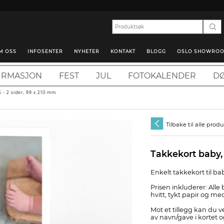
M OSS
INFOSENTER
NYHETER
KONTAKT
BLOGG
OSLO SHOWRO
IRMASJON
FEST
JUL
FOTOKALENDER
DØ
 - 2 sider, 99 x 210 mm
Tilbake til alle prod
Takkekort baby,
Enkelt takkekort til ba
Prisen inkluderer: Alle 
hvitt, tykt papir og m
Mot et tillegg kan du v
av navn/gave i kortet 