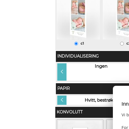
c1
c
INDIVIDUALISERING
Gjestens navn og gavetekst i
Ingen
produkt, navn på konvolutt
(+kr 22,00)
PAPIR
Gold Dust
Hvitt, bestrøket
Inn
KONVOLUTT
Vi 
For