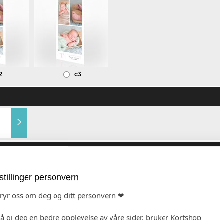
2
c3
Gjestens navn i produkt
Navn på konvolutt (+kr
(+kr 5,00)
Hvitt, ubestrøket
Gold Dust
stillinger personvern
bryr oss om deg og ditt personvern ❤
 å gi deg en bedre opplevelse av våre sider, bruker Kortshop