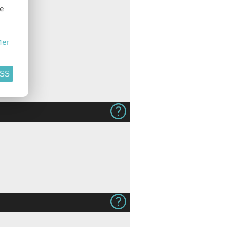
se
er
ASS