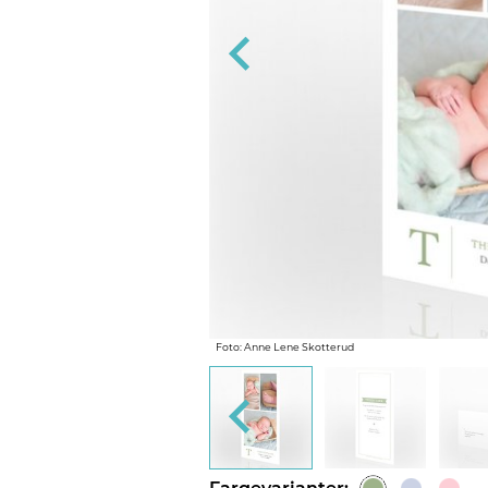
ng og 'Navn på konvolutt' designer vi
s ellers med blank konvolutt.
Foto: Anne Lene Skotterud