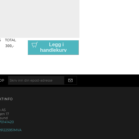
S
TOTAL
Legg i
handlekurv
OP
KTINFO
p AS
gen 17
esund
70141420
991225951MVA