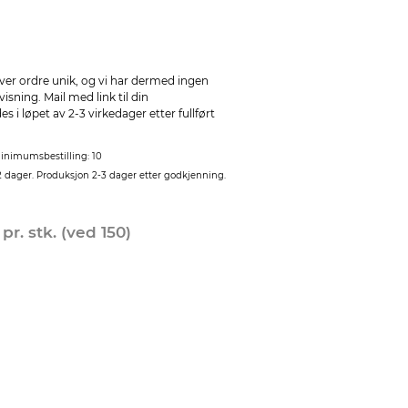
ver ordre unik, og vi har dermed ingen
sning. Mail med link til din
 i løpet av 2-3 virkedager etter fullført
inimumsbestilling: 10
2 dager. Produksjon 2-3 dager etter godkjenning.
0
pr. stk. (ved 150)
Ønsker du konvolutter
konvoluttene