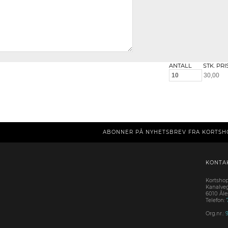
ANTALL
STK. PRI
ABONNER PÅ NYHETSBREV FRA KORTSH
KONTA
Kortsho
Kanalve
6010 Ål
Telefon:
Org.nr.: