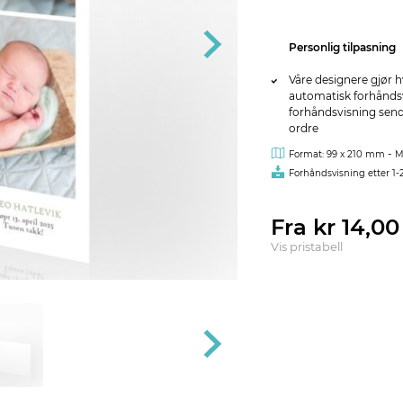
Personlig tilpasning
Våre designere gjør h
automatisk forhåndsvi
forhåndsvisning sendes
ordre
-
Format: 99 x 210 mm
M
Forhåndsvisning etter 1-
Fra kr 14,0
Vis pristabell