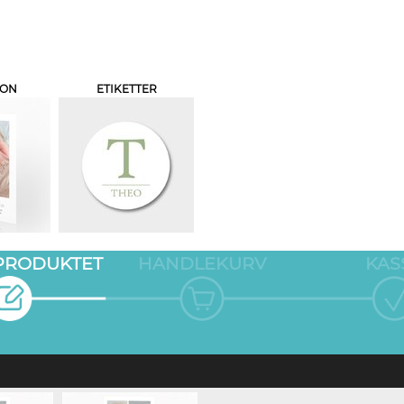
JON
ETIKETTER
 PRODUKTET
HANDLEKURV
KAS