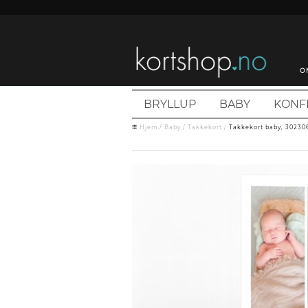
O
BRYLLUP
BABY
KONF
Hjem
/
Baby
/
Takkekort
/
Takkekort baby, 302306