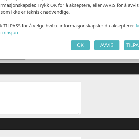
ormasjonskapsler. Trykk OK for å akseptere, eller AVVIS for å avvi
e som ikke er teknisk nødvendige.
kk TILPASS for å velge hvilke informasjonskapsler du aksepterer.
M
ormasjon
OK
AVVIS
TILP
t (avlang)
 8,00)