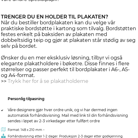
TRENGER DU EN HOLDER TIL PLAKATEN?
Når du bestiller bordplakaten kan du velge vår
praktiske bordstøtte i kartong som tilvalg. Bordstøtten
festes enkelt på baksiden av plakaten med
dobbeltsidig teip og gjør at plakaten står stødig av seg
selv på bordet.
Ønsker du en mer eksklusiv løsning, tilbyr vi også
elegante plakatholdere i bøketre. Disse finnes i flere
størrelser og passer perfekt til bordplakater i A6-, A5-
og A4-format.
>>
Trykk her for å se plakatholderne
Personlig tilpasning
Våre designere gjør hver ordre unik, og vi har dermed ingen
automatisk forhåndsvisning. Mail med link til din forhåndsvisning
sendes i løpet av 2-3 virkedager etter fullført ordre
-
Format: 148 x 210 mm
Forhåndsvisning etter 1-2 dager. Produksjon 2-3 dager etter godkjenning.