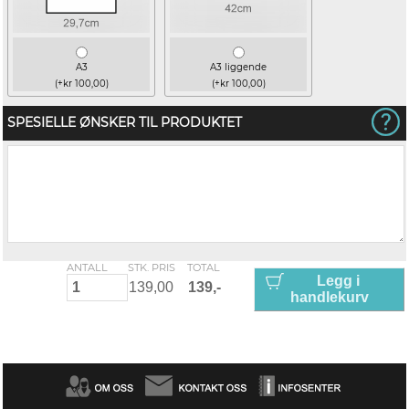
A3
A3 liggende
(+kr 100,00)
(+kr 100,00)
SPESIELLE ØNSKER TIL PRODUKTET
ANTALL
STK. PRIS
TOTAL
Legg i
handlekurv