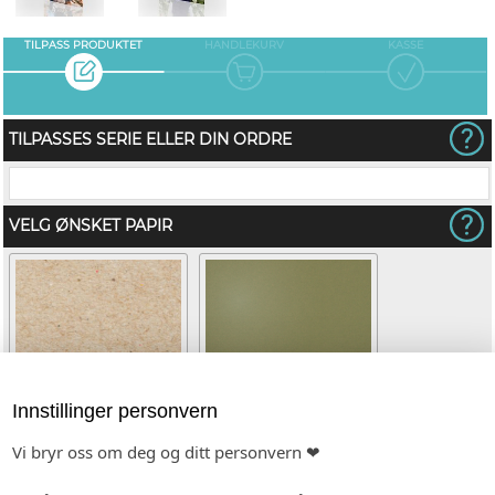
TILPASS PRODUKTET
HANDLEKURV
KASSE
TILPASSES SERIE ELLER DIN ORDRE
VELG ØNSKET PAPIR
Innstillinger personvern
Vi bryr oss om deg og ditt personvern ❤
Kvist
Mosegrønn metallic