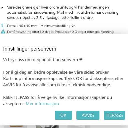
Våre designere gjør hver ordre unik, og vi har dermed ingen
automatisk forhåndsvisning. Mail med link til din forhåndsvisning
sendes i løpet av 2-3 virkedager etter fullført ordre
-
Format: 40 x 40 mm
Minimumsbestilling: 24
Forhåndsvisning etter 1-2 dager. Produksjon 2-3 dager etter godkjenning.
Innstillinger personvern
kr 6,00
pr. stk.
Vi bryr oss om deg og ditt personvern ❤
MATCHENDE PRODUKTER:
For å gi deg en bedre opplevelse av våre sider, bruker
BORDKORT I PAPIR
INVITASJON
MENY
Kortshop informasjonskapsler. Trykk OK for å akseptere, eller
AVVIS for å avvise alle som ikke er teknisk nødvendige.
Klikk TILPASS for å velge hvilke informasjonskapsler du
aksepterer.
Mer informasjon
SMÅ PLAKATER
MAGEBELTE
SANGHEFTE
OK
AVVIS
TILPASS