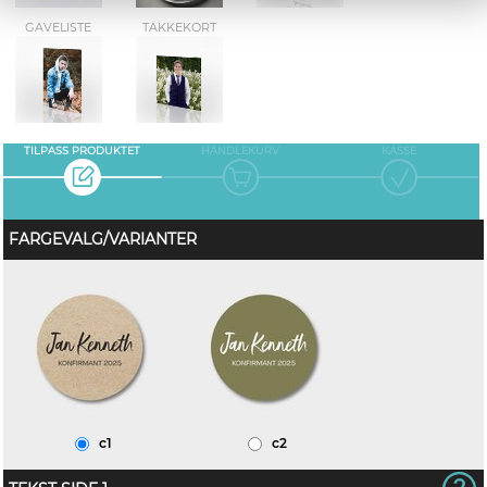
GAVELISTE
TAKKEKORT
TILPASS PRODUKTET
HANDLEKURV
KASSE
FARGEVALG/VARIANTER
c1
c2