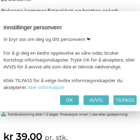
Boksene kommer flatpakket og brettes enkelt
sammen - like raskt som det tar å legge dem på hver
tallerken. Et gjennomført og elegant innslag til
Innstillinger personvern
feiringen.
Vi bryr oss om deg og ditt personvern ❤
PRODUKTINFORMASJON
Materiale:
Papir, velg mellom hvit og ivory
Trykk:
Lik trykk på to sider av boksen
For å gi deg en bedre opplevelse av våre sider, bruker
Mål:
6,2 x 6,2 x 6,2 cm
Kortshop informasjonskapsler. Trykk OK for å akseptere, eller
AVVIS for å avvise alle som ikke er teknisk nødvendige.
Personlig tilpasning
Klikk TILPASS for å velge hvilke informasjonskapsler du
aksepterer.
Mer informasjon
Våre designere gjør hver ordre unik, og vi har dermed ingen
automatisk forhåndsvisning. Mail med link til din forhåndsvisning
sendes i løpet av 2-3 virkedager etter fullført ordre
OK
AVVIS
TILPASS
-
Format: 62 x 62 mm
Minimumsbestilling: 10
Forhåndsvisning etter 1-2 dager. Produksjon innen 1 uke etter godkjenning.
kr 39,00
pr. stk.