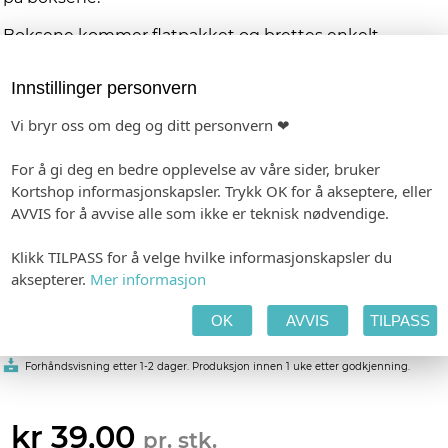
Boksene kommer flatpakket og brettes enkelt
sammen - like raskt som det tar å legge dem på hver
tallerken. Et gjennomført og elegant innslag til
Innstillinger personvern
feiringen.
Vi bryr oss om deg og ditt personvern ❤
PRODUKTINFORMASJON
Materiale:
Papir, velg mellom hvit og ivory
Trykk:
Lik trykk på to sider av boksen
For å gi deg en bedre opplevelse av våre sider, bruker
Mål:
6,2 x 6,2 x 6,2 cm
Kortshop informasjonskapsler. Trykk OK for å akseptere, eller
AVVIS for å avvise alle som ikke er teknisk nødvendige.
Personlig tilpasning
Klikk TILPASS for å velge hvilke informasjonskapsler du
aksepterer.
Mer informasjon
Våre designere gjør hver ordre unik, og vi har dermed ingen
automatisk forhåndsvisning. Mail med link til din forhåndsvisning
sendes i løpet av 2-3 virkedager etter fullført ordre
OK
AVVIS
TILPASS
-
Format: 62 x 62 mm
Minimumsbestilling: 10
Forhåndsvisning etter 1-2 dager. Produksjon innen 1 uke etter godkjenning.
kr 39,00
pr. stk.