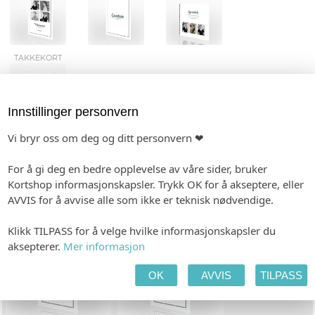
TAKKEKORT
Innstillinger personvern
Vi bryr oss om deg og ditt personvern ❤
TILPASS PRODUKTET
HANDLEKURV
KASSE
For å gi deg en bedre opplevelse av våre sider, bruker
Kortshop informasjonskapsler. Trykk OK for å akseptere, eller
FARGEVALG/VARIANTER
AVVIS for å avvise alle som ikke er teknisk nødvendige.
Klikk TILPASS for å velge hvilke informasjonskapsler du
aksepterer.
Mer informasjon
OK
AVVIS
TILPASS