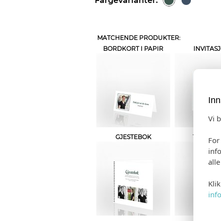
Fargevarianter:
MATCHENDE PRODUKTER:
BORDKORT I PAPIR
INVITAS
Inn
Vi 
GJESTEBOK
TAKKEK
For
inf
all
Kli
inf