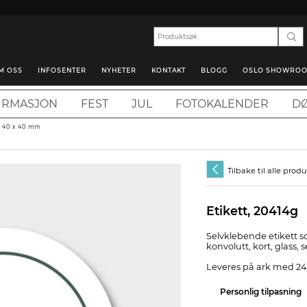
M OSS
INFOSENTER
NYHETER
KONTAKT
BLOGG
OSLO SHOWRO
IRMASJON
FEST
JUL
FOTOKALENDER
DØ
- 40 x 40 mm
Tilbake til alle prod
Etikett, 20414g
Selvklebende etikett s
konvolutt, kort, glass, 
Leveres på ark med 24 
Personlig tilpasning