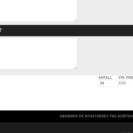
T
ANTALL
STK. PRI
ABONNER PÅ NYHETSBREV FRA KORTSH