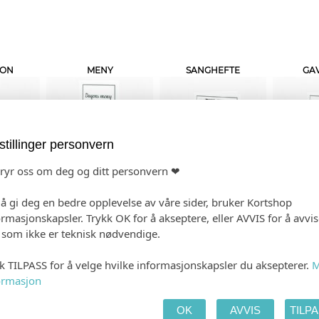
JON
MENY
SANGHEFTE
GAV
stillinger personvern
bryr oss om deg og ditt personvern ❤
ORT
 å gi deg en bedre opplevelse av våre sider, bruker Kortshop
ormasjonskapsler. Trykk OK for å akseptere, eller AVVIS for å avvi
e som ikke er teknisk nødvendige.
kk TILPASS for å velge hvilke informasjonskapsler du aksepterer.
M
ormasjon
OK
AVVIS
TILP