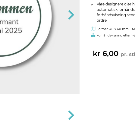
Våre designere gjør h
automatisk forhåndsvi
forhåndsvisning sendes
ordre
-
Format: 40 x 40 mm
M
Forhåndsvisning etter 1-
kr 6,00
pr. st