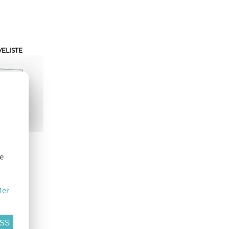
ELISTE
se
er
ASS