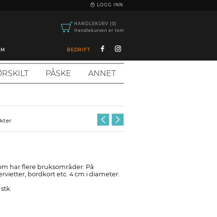
|
LOGG INN
HANDLEKURV (0)
Handlekurven er tom
OM
BEDRIFT
RSKILT
PÅSKE
ANNET
ukter
om har flere bruksområder: På
servietter, bordkort etc. 4 cm i diameter.
stk.