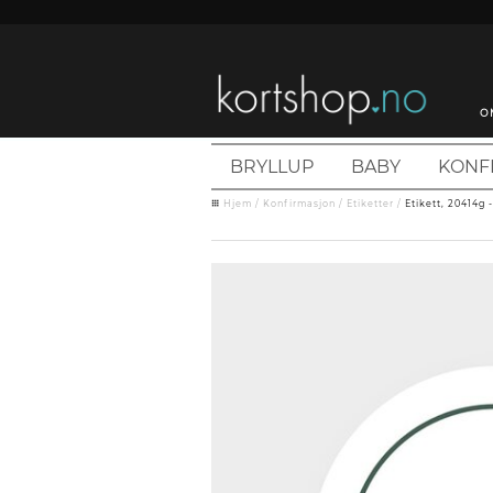
O
BRYLLUP
BABY
KONF
Hjem
/
Konfirmasjon
/
Etiketter
/
Etikett, 20414g 