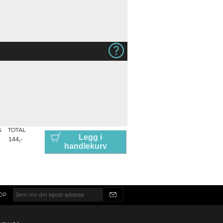
S
TOTAL
Legg i
handlekurv
OP