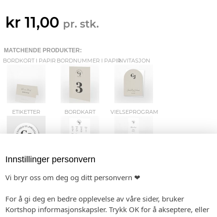
kr 11,00
pr. stk.
MATCHENDE PRODUKTER:
BORDKORT I PAPIR
BORDNUMMER I PAPIR
INVITASJON
ETIKETTER
BORDKART
VIELSEPROGRAM
Innstillinger personvern
KLEENEX-BELTE
VELK.PLAKATER
GAVELISTE
Vi bryr oss om deg og ditt personvern ❤
For å gi deg en bedre opplevelse av våre sider, bruker
Kortshop informasjonskapsler. Trykk OK for å akseptere, eller
GJESTEBOK
SMÅ PLAKATER
SMÅKORT