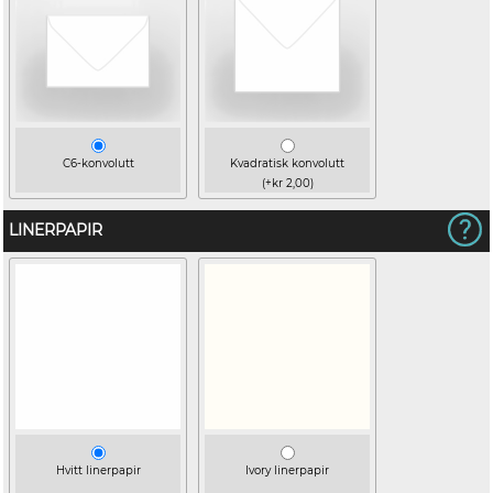
C6-konvolutt
Kvadratisk konvolutt
(+kr 2,00)
LINERPAPIR
Hvitt linerpapir
Ivory linerpapir