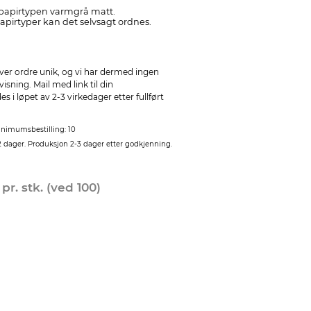
 papirtypen varmgrå matt.
pirtyper kan det selvsagt ordnes.
ver ordre unik, og vi har dermed ingen
sning. Mail med link til din
 i løpet av 2-3 virkedager etter fullført
nimumsbestilling: 10
2 dager. Produksjon 2-3 dager etter godkjenning.
0
pr. stk. (ved 100)