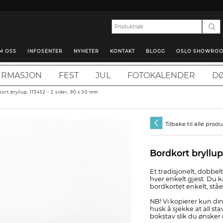
M OSS
INFOSENTER
NYHETER
KONTAKT
BLOGG
OSLO SHOWRO
IRMASJON
FEST
JUL
FOTOKALENDER
DØ
ort bryllup, 113452 - 2 sider, 90 x 50 mm
Tilbake til alle prod
Bordkort bryllup
Et tradisjonelt, dobbe
hver enkelt gjest. Du k
bordkortet enkelt, stå
NB! Vi kopierer kun din
husk å sjekke at all stav
bokstav slik du ønsker 