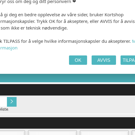
bryr oss om deg og ditt personvern ❤
 å gi deg en bedre opplevelse av våre sider, bruker Kortshop
ormasjonskapsler. Trykk OK for å akseptere, eller AVVIS for å avvi
e som ikke er teknisk nødvendige.
kk TILPASS for å velge hvilke informasjonskapsler du aksepterer.
M
ormasjon
 PRODUKTET
HANDLEKURV
KAS
OK
AVVIS
TILP
Ingen
Gjestens navn i pro
iste.