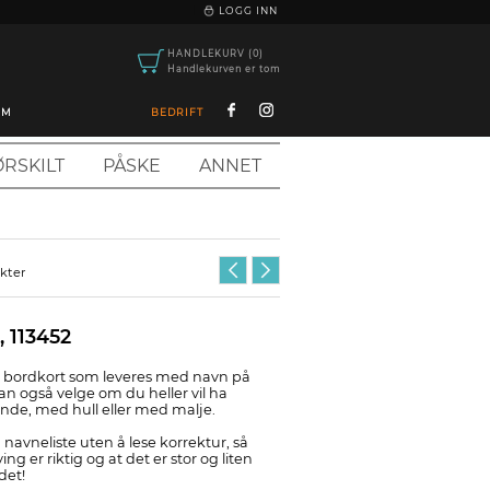
|
LOGG INN
HANDLEKURV (0)
Handlekurven er tom
OM
BEDRIFT
RSKILT
PÅSKE
ANNET
ukter
, 113452
lt bordkort som leveres med navn på
an også velge om du heller vil ha
ende, med hull eller med malje.
 navneliste uten å lese korrektur, så
ing er riktig og at det er stor og liten
det!