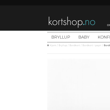
O
BRYLLUP
BABY
KONF
Hjem
/
Bryllup
/
Bordkort
/
Bordkort i papir
/
Bordk