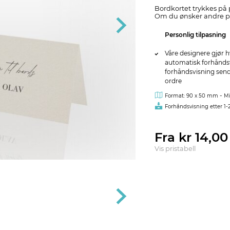
Bordkortet trykkes på
Om du ønsker andre pa
Personlig tilpasning
Våre designere gjør h
automatisk forhåndsvi
forhåndsvisning sendes
ordre
-
Format: 90 x 50 mm
Mi
Forhåndsvisning etter 1-
Fra kr 14,0
Vis pristabell