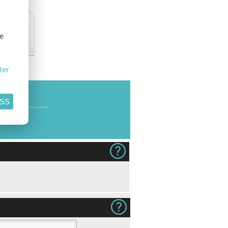
se
er
SE
ASS
dukt