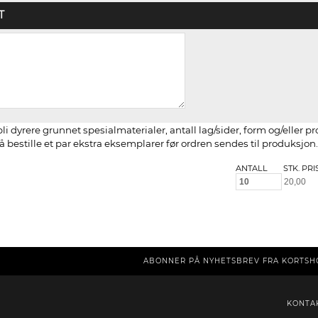
T
li dyrere grunnet spesialmaterialer, antall lag/sider, form og/eller p
 bestille et par ekstra eksemplarer før ordren sendes til produksjon.
ANTALL
STK. PRI
ABONNER PÅ NYHETSBREV FRA KORTSH
KONTA