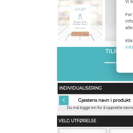
Vi 
For
inf
all
Kli
inf
TILPASS
INDIVIDUALISERING
Ingen
Gjestens navn i produkt
Du må logge inn for å opprette navnel
VELG UTFØRELSE