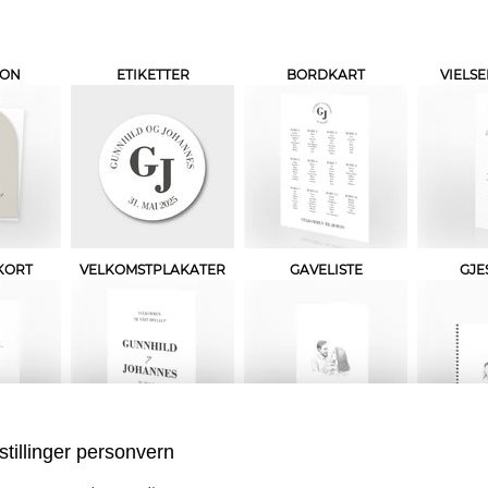
JON
ETIKETTER
BORDKART
VIELS
KORT
VELKOMSTPLAKATER
GAVELISTE
GJE
stillinger personvern
RT
TALEKORT
TAKKEKORT
L