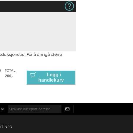
roduksjonstid. For å unngå større
S
TOTAL
Legg i
handlekurv
OP
KTINFO