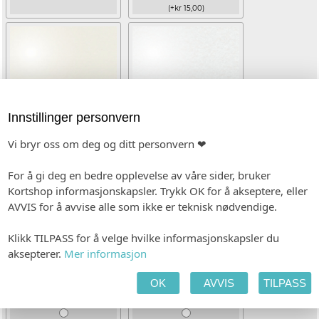
(+kr 15,00)
Innstillinger personvern
Vi bryr oss om deg og ditt personvern ❤
Gold dust
Silver ice
For å gi deg en bedre opplevelse av våre sider, bruker
(+kr 15,00)
(+kr 15,00)
Kortshop informasjonskapsler. Trykk OK for å akseptere, eller
AVVIS for å avvise alle som ikke er teknisk nødvendige.
Klikk TILPASS for å velge hvilke informasjonskapsler du
aksepterer.
Mer informasjon
OK
AVVIS
TILPASS