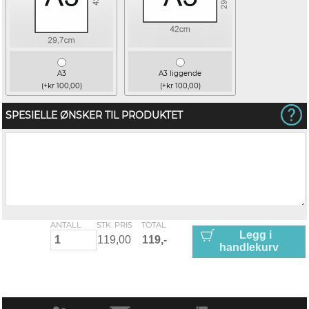
A3
A3 liggende
(+kr 100,00)
(+kr 100,00)
SPESIELLE ØNSKER TIL PRODUKTET
ANTALL
STK. PRIS
TOTAL
Legg i
handlekurv