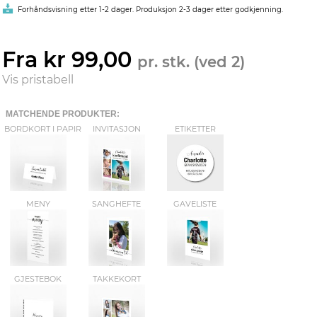
Forhåndsvisning etter 1-2 dager. Produksjon 2-3 dager etter godkjenning.
Fra kr 99,00
pr. stk. (ved 2)
Vis pristabell
MATCHENDE PRODUKTER:
BORDKORT I PAPIR
INVITASJON
ETIKETTER
MENY
SANGHEFTE
GAVELISTE
GJESTEBOK
TAKKEKORT