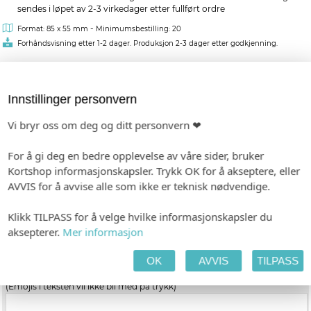
sendes i løpet av 2-3 virkedager etter fullført ordre
-
Format: 85 x 55 mm
Minimumsbestilling: 20
Forhåndsvisning etter 1-2 dager. Produksjon 2-3 dager etter godkjenning.
Fra kr 5,00
pr. stk. (ved 40)
Innstillinger personvern
Vis pristabell
Vi bryr oss om deg og ditt personvern ❤
TILPASS PRODUKTET
HANDLEKURV
KASSE
For å gi deg en bedre opplevelse av våre sider, bruker
Kortshop informasjonskapsler. Trykk OK for å akseptere, eller
AVVIS for å avvise alle som ikke er teknisk nødvendige.
PAPIR
Klikk TILPASS for å velge hvilke informasjonskapsler du
aksepterer.
Mer informasjon
Hvitt, ubestrøket
OK
AVVIS
TILPASS
TEKST
(Emojis i teksten vil ikke bli med på trykk)