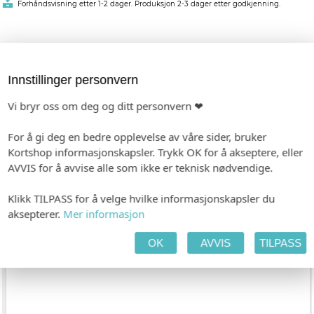
Forhåndsvisning etter 1-2 dager. Produksjon 2-3 dager etter godkjenning.
Fra kr 5,00
pr. stk. (ved 40)
Vis pristabell
Innstillinger personvern
Vi bryr oss om deg og ditt personvern ❤
TILPASS PRODUKTET
HANDLEKURV
KASSE
For å gi deg en bedre opplevelse av våre sider, bruker
Kortshop informasjonskapsler. Trykk OK for å akseptere, eller
AVVIS for å avvise alle som ikke er teknisk nødvendige.
PAPIR
Hvitt, ubestrøket
Klikk TILPASS for å velge hvilke informasjonskapsler du
aksepterer.
Mer informasjon
TEKST
OK
AVVIS
TILPASS
(Emojis i teksten vil ikke bli med på trykk)