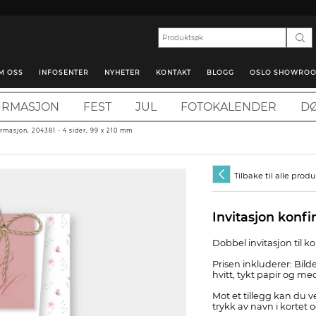
M OSS
INFOSENTER
NYHETER
KONTAKT
BLOGG
OSLO SHOWRO
IRMASJON
FEST
JUL
FOTOKALENDER
DØ
irmasjon, 204381 - 4 sider, 99 x 210 mm
Tilbake til alle prod
Invitasjon konfi
Dobbel invitasjon til k
Prisen inkluderer: Bilde
hvitt, tykt papir og me
Mot et tillegg kan du 
trykk av navn i kortet