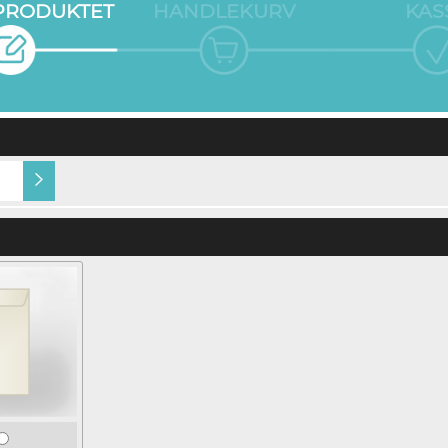
 PRODUKTET
HANDLEKURV
KAS
Gjestens navn i produkt
Navn på konvolutt (+kr
(+kr 5,00)