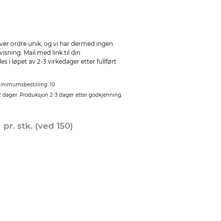
ver ordre unik, og vi har dermed ingen
sning. Mail med link til din
 i løpet av 2-3 virkedager etter fullført
inimumsbestilling: 10
2 dager. Produksjon 2-3 dager etter godkjenning.
0
pr. stk. (ved 150)