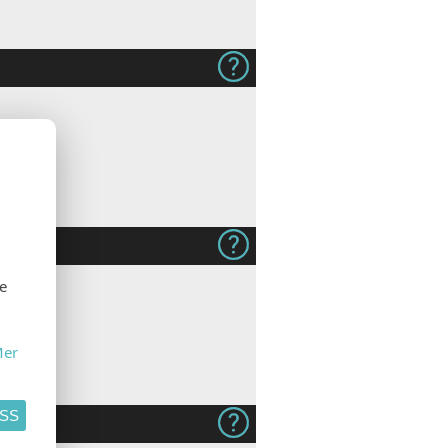
se
er
ASS