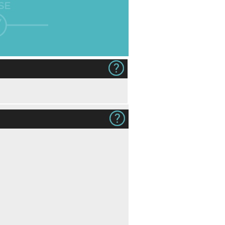
SE
 7,00)
Gjestens navn i produkt og på
Ingen
konvolutt (+kr 12,00)