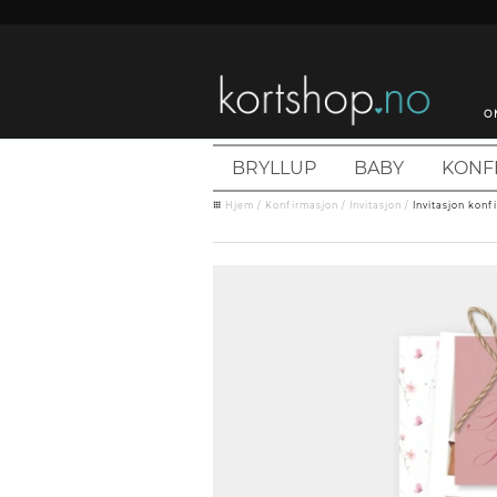
O
BRYLLUP
BABY
KONF
Hjem
/
Konfirmasjon
/
Invitasjon
/
Invitasjon konf