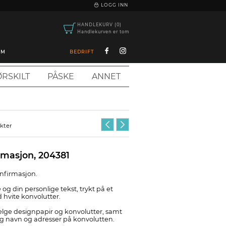
|
LOGG INN
HANDLEKURV (0)
Handlekurven er tom
OM
BEDRIFT
RSKILT
PÅSKE
ANNET
ukter
rmasjon, 204381
onfirmasjon.
 og din personlige tekst, trykt på et
d hvite konvolutter.
velge designpapir og konvolutter, samt
 og navn og adresser på konvolutten.