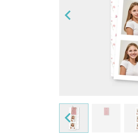
ng og 'Navn på konvolutt' designer vi
s ellers med blank konvolutt.