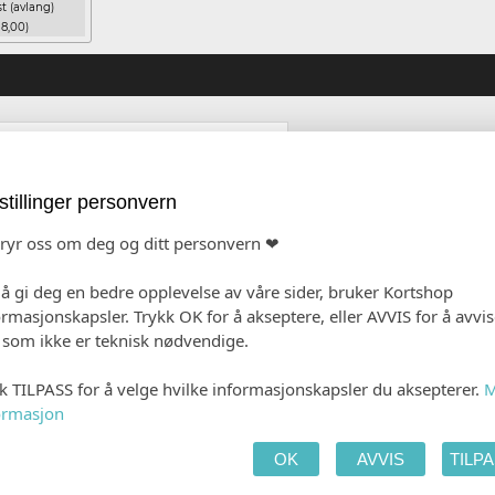
t (avlang)
 8,00)
stillinger personvern
bryr oss om deg og ditt personvern ❤
 å gi deg en bedre opplevelse av våre sider, bruker Kortshop
ormasjonskapsler. Trykk OK for å akseptere, eller AVVIS for å avvi
e som ikke er teknisk nødvendige.
kk TILPASS for å velge hvilke informasjonskapsler du aksepterer.
M
ormasjon
OK
AVVIS
TILP