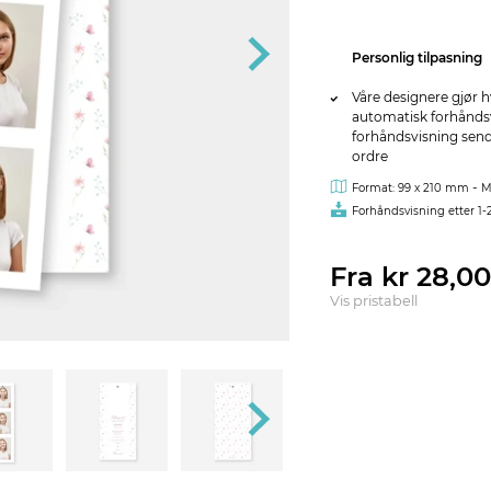
Personlig tilpasning
Våre designere gjør h
automatisk forhåndsvi
forhåndsvisning sendes
ordre
-
Format: 99 x 210 mm
M
Forhåndsvisning etter 1-
Fra kr 28,0
Vis pristabell