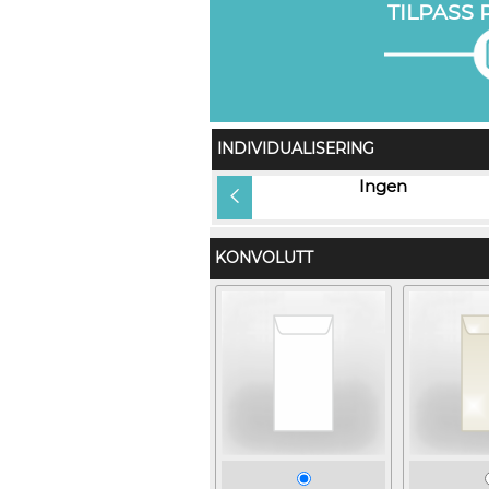
TILPASS
INDIVIDUALISERING
Gjestens navn i produkt og på
Ingen
konvolutt (+kr 12,00)
KONVOLUTT