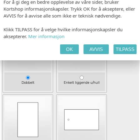
Hvitt, ubestrøket
For å gi deg en bedre opplevelse av våre sider, bruker
Kortshop informasjonskapsler. Trykk OK for å akseptere, eller
VELG UTFØRELSE
AVVIS for å avvise alle som ikke er teknisk nødvendige.
Klikk TILPASS for å velge hvilke informasjonskapsler du
aksepterer.
Mer informasjon
OK
AVVIS
TILPASS
Dobbelt
Enkelt liggende u/hull