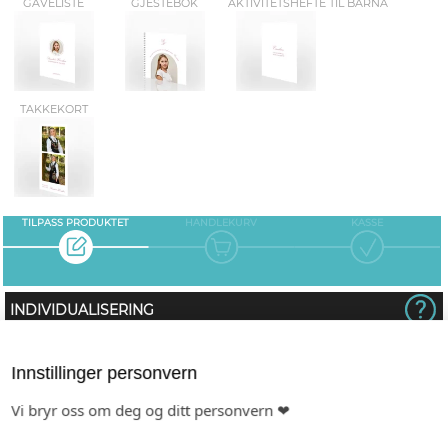
GAVELISTE
GJESTEBOK
AKTIVITETSHEFTE TIL BARNA
TAKKEKORT
TILPASS PRODUKTET
HANDLEKURV
KASSE
INDIVIDUALISERING
Gjestens navn i produkt
Innstillinger personvern
Du må logge inn for å opprette navneliste.
Vi bryr oss om deg og ditt personvern ❤
PAPIR