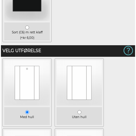
Sort (C6) m rett klaff
(+kr 6,00)
VELG UTFØRELSE
Med hull
Uten hull