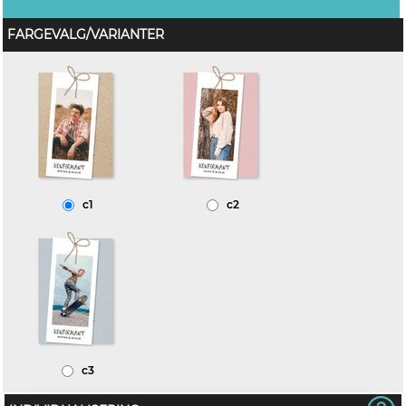
FARGEVALG/VARIANTER
c1
c2
c3