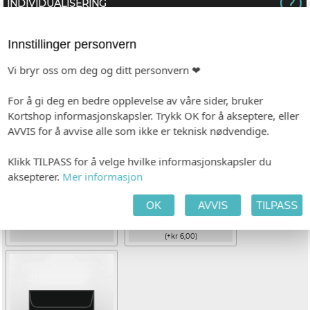
INDIVIDUALISERING
tt
Ingen
Innstillinger personvern
Vi bryr oss om deg og ditt personvern ❤
KONVOLUTT
For å gi deg en bedre opplevelse av våre sider, bruker
Kortshop informasjonskapsler. Trykk OK for å akseptere, eller
AVVIS for å avvise alle som ikke er teknisk nødvendige.
Klikk TILPASS for å velge hvilke informasjonskapsler du
aksepterer.
Mer informasjon
OK
AVVIS
TILPASS
Hvit (C6)
Kvistpapir (C6)
(+kr 6,00)